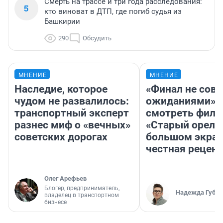
Смерть на трассе и три года расследования:
5
кто виноват в ДТП, где погиб судья из
Башкирии
290
Обсудить
МНЕНИЕ
МНЕНИЕ
Наследие, которое
«Финал не совп
чудом не развалилось:
ожиданиями»: 
транспортный эксперт
смотреть фил
разнес миф о «вечных»
«Старый орел» 
советских дорогах
большом экран
честная рецен
Олег Арефьев
Блогер, предприниматель,
Надежда Губар
владелец в транспортном
бизнесе