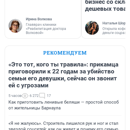
бизнес со скл
дешевых това
Ирина Волкова
Наталья Шорох
Главврач клиники
«Реабилитация доктора
Открыла кофейн
Волковой»
деньги соцразв
РЕКОМЕНДУЕМ
«Это тот, кого ты травила»: прикамца
приговорили к 22 годам за убийство
семьи его девушки, сейчас он звонит
ей с угрозами
5 часов
6 272
17
Как приготовить ленивые беляши — простой способ
от жительницы Барнаула
«Я не жалуюсь». Строитель лишился рук и ног и стал
звездой соцсетей: как он живет и почему его семью