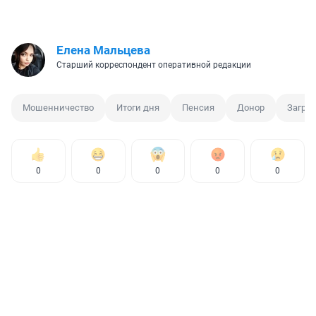
Елена Мальцева
Старший корреспондент оперативной редакции
Мошенничество
Итоги дня
Пенсия
Донор
Загра
0
0
0
0
0