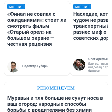
МНЕНИЕ
МНЕНИЕ
«Финал не совпал с
Наследие, кото
ожиданиями»: стоит ли
чудом не разва
смотреть фильм
транспортный 
«Старый орел» на
разнес миф о 
большом экране —
советских доро
честная рецензия
Олег Арефьев
Блогер, предпри
Надежда Губарь
владелец в тра
бизнесе
РЕКОМЕНДУЕМ
Муравьи и тля больше не сунут носа в
ваш огород: народные способы
борьбы с вредителями без химии