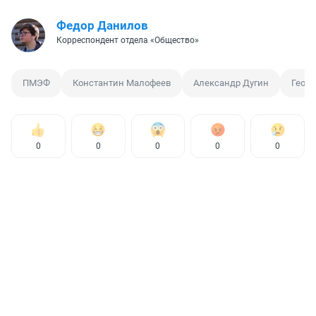
Федор Данилов
Корреспондент отдела «Общество»
ПМЭФ
Константин Малофеев
Александр Дугин
Геор
0
0
0
0
0