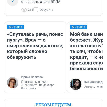
5
опасность атаки БПЛА
214
Обсудить
МНЕНИЕ
МНЕНИЕ
«Спуталась речь, понес
Мой банк меня
пургу». Врач — о
бережет. Журн
смертельном диагнозе,
хотела снять 2
который сложно
тысяч, чтобы п
обнаружить
кредит, — к не
приехала служ
безопасности
Ирина Волкова
Главврач клиники
Ксения Владим
«Реабилитация доктора
Автор мнения
Волковой»
РЕКОМЕНДУЕМ