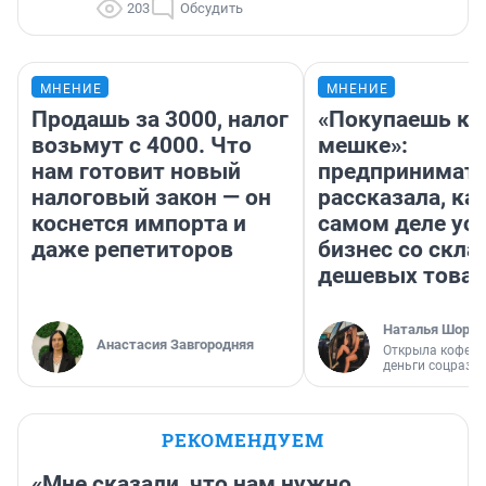
203
Обсудить
МНЕНИЕ
МНЕНИЕ
Продашь за 3000, налог
«Покупаешь ко
возьмут с 4000. Что
мешке»:
нам готовит новый
предпринимат
налоговый закон — он
рассказала, как
коснется импорта и
самом деле ус
даже репетиторов
бизнес со скл
дешевых това
Наталья Шорох
Анастасия Завгородняя
Открыла кофейн
деньги соцразв
РЕКОМЕНДУЕМ
«Мне сказали, что нам нужно