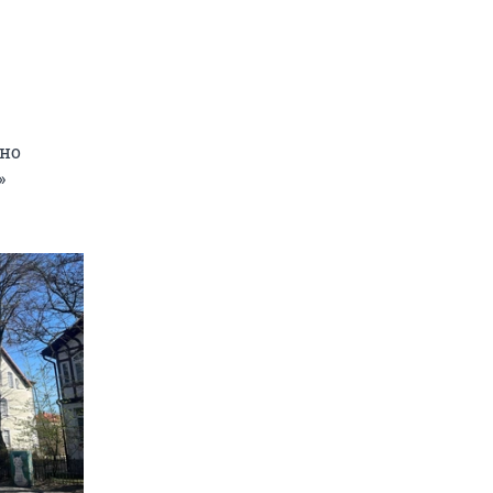
чно
»