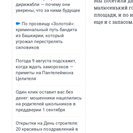
Мы посетили два
дирижабли — почему они
малюсенький гор
уверены, что за ними будущее
площади, и по н
еще и с запасом
По прозвищу «Золотой»:
криминальный путь бандита
из Башкирии, который
угрожал перестрелять
силовиков
Погода 9 августа подскажет,
когда ждать заморозков —
приметы на Пантелеймона
Целителя
Один клик оставит вас без
денег: мошенники нацелились
на родителей школьников в
преддверии 1 сентября
Открытки на День строителя:
20 красивых поздравлений в