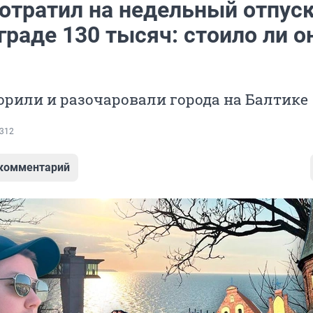
отратил на недельный отпуск
раде 130 тысяч: стоило ли о
орили и разочаровали города на Балтике
312
 комментарий