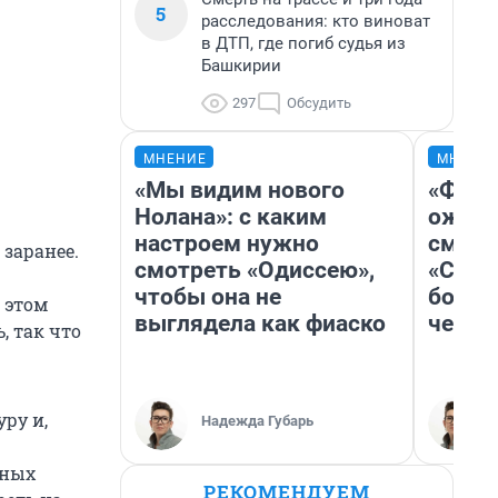
5
расследования: кто виноват
в ДТП, где погиб судья из
Башкирии
297
Обсудить
МНЕНИЕ
МНЕНИ
«Мы видим нового
«Фина
Нолана»: с каким
ожида
настроем нужно
смотр
заранее.
смотреть «Одиссею»,
«Стар
чтобы она не
больш
 этом
выглядела как фиаско
честн
, так что
ру и,
Надежда Губарь
нных
РЕКОМЕНДУЕМ