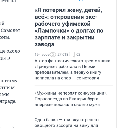
реть на
«Я потерял жену, детей,
всё»: откровения экс-
рабочего уфимской
ой
«Лампочки» о долгах по
 Самолет
зарплате и закрытии
роны.
завода
Еще около
19 часов
27 618
62
ды в
Автор фантастического трехтомника
«Трилунье» работала в Перми
преподавателем, а первую книгу
написала на спор — ее история
 потому
актным
«Мужчины не терпят конкуренции».
я мы
Порнозвезда из Екатеринбурга
нграде.
впервые показала своего мужа
Одна банка — три вкуса: рецепт
овощного ассорти на зиму для