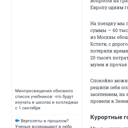
вопросов на гра
Европу одним г
На поездку мы 
суммы — 60 тыс
из Москвы обоше
Кстати, с дорог
потеряли время 
20 тысяч потрат
музеи и прочая
Спокойно можно
решили себя ос
Минпросвещения обновило
заселением, на
список учебников: что будут
провели в Зелен
изучать в школах и колледжах
с 1 сентября
Курортные г
Вертолеты в прошлом?
Ученые возвращают в небо