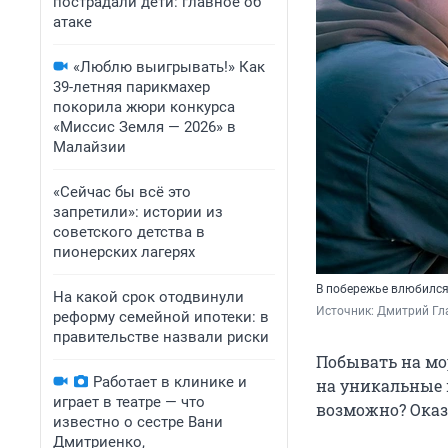
пострадали дети: главное об
атаке
«Люблю выигрывать!» Как
39-летняя парикмахер
покорила жюри конкурса
«Миссис Земля — 2026» в
Малайзии
«Сейчас бы всё это
запретили»: истории из
советского детства в
пионерских лагерях
В побережье влюбился,
На какой срок отодвинули
Источник: 
Дмитрий Гл
реформу семейной ипотеки: в
правительстве назвали риски
Побывать на мо
Работает в клинике и
на уникальные п
играет в театре — что
возможно? Оказ
известно о сестре Вани
Дмитриенко,