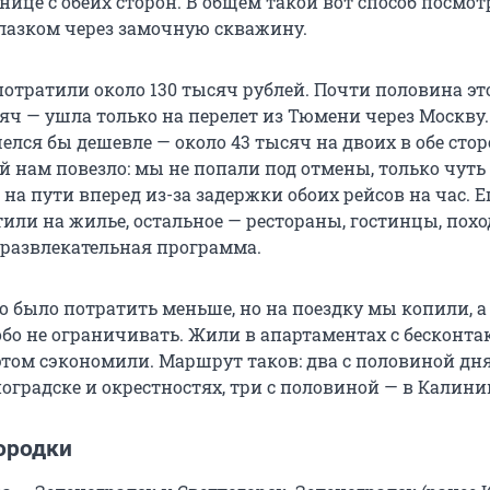
нице с обеих сторон. В общем такой вот способ посмот
лазком через замочную скважину.
потратили около 130 тысяч рублей. Почти половина эт
яч — ушла только на перелет из Тюмени через Москву.
лся бы дешевле — около 43 тысяч на двоих в обе сто
ой нам повезло: мы не попали под отмены, только чуть
на пути вперед из-за задержки обоих рейсов на час. 
или на жилье, остальное — рестораны, гостинцы, похо
 развлекательная программа.
 было потратить меньше, но на поездку мы копили, а
обо не ограничивать. Жили в апартаментах с бесконт
 этом сэкономили. Маршрут таков: два с половиной дн
оградске и окрестностях, три с половиной — в Калини
ородки