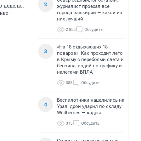
Север бедный, юг богатый:
2
ю неделю.
журналист проехал все
города Башкирии — какой из
лько
них лучший
2 855
Обсудить
«На 18 отдыхающих 18
3
поваров». Как проходит лето
в Крыму с перебоями света и
бензина, водой по графику и
налетами БПЛА
383
Обсудить
Беспилотники нацелились на
4
Урал: дрон ударил по складу
Wildberries — кадры
315
Обсудить
Смерть на трассе и три года