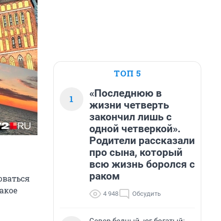
ТОП 5
«Последнюю в
1
жизни четверть
закончил лишь с
одной четверкой».
Родители рассказали
про сына, который
всю жизнь боролся с
раком
оваться
такое
4 948
Обсудить