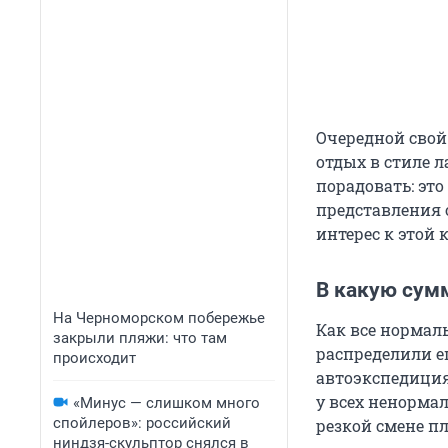
Очередной свой
отдых в стиле ла
порадовать: это
представления 
интерес к этой 
В какую сум
На Черноморском побережье
Как все нормал
закрыли пляжи: что там
распределили е
происходит
автоэкспедиция
у всех ненорма
«Минус — слишком много
спойлеров»: российский
резкой смене пл
ниндзя-скульптор снялся в