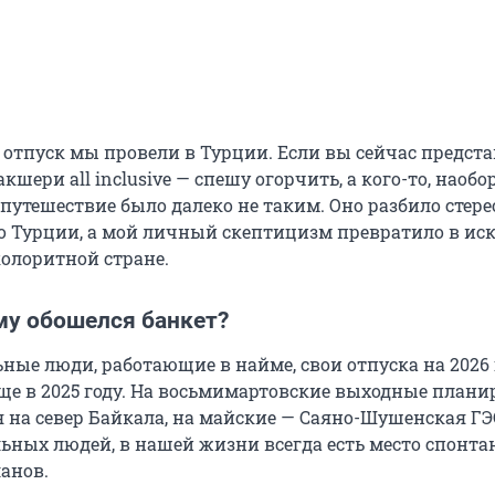
 отпуск мы провели в Турции. Если вы сейчас предст
кшери all inclusive — спешу огорчить, а кого-то, наобор
 путешествие было далеко не таким. Оно разбило стер
о Турции, а мой личный скептицизм превратило в ис
колоритной стране.
му обошелся банкет?
ьные люди, работающие в найме, свои отпуска на 2026
ще в 2025 году. На восьмимартовские выходные плани
 на север Байкала, на майские — Саяно-Шушенская ГЭС
льных людей, в нашей жизни всегда есть место спонта
анов.