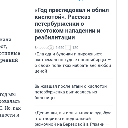
«Год преследовал и облил
кислотой». Рассказ
петербурженки о
жестоком нападении и
реабилитации
авили
от,
8 часов
6 650
120
еотипные
«Ела одни булочки и пирожные»:
кренний
экстремально худые новосибирцы —
о своих попытках набрать вес любой
ценой
Выжившая после атаки с кислотой
петербурженка выписалась из
 год мы
больницы
ровалась
. Но, как
«Девчонки, вы испытываете судьбу»:
нности и
что творится в подпольной
рюмочной на Березовой в Рязани —