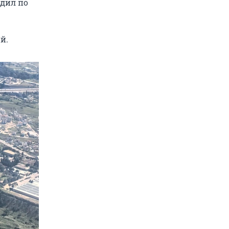
одил по
й.