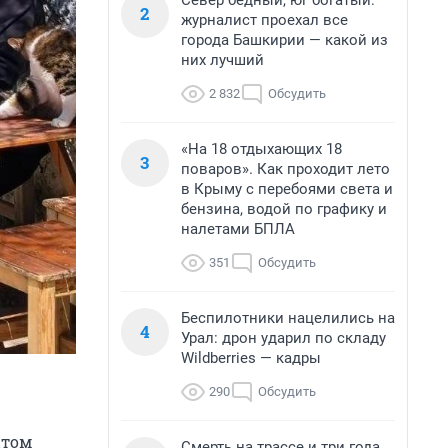
Север бедный, юг богатый:
2
журналист проехал все
города Башкирии — какой из
них лучший
2 832
Обсудить
«На 18 отдыхающих 18
3
поваров». Как проходит лето
в Крыму с перебоями света и
бензина, водой по графику и
налетами БПЛА
351
Обсудить
Беспилотники нацелились на
4
Урал: дрон ударил по складу
Wildberries — кадры
290
Обсудить
ытом
Смерть на трассе и три года