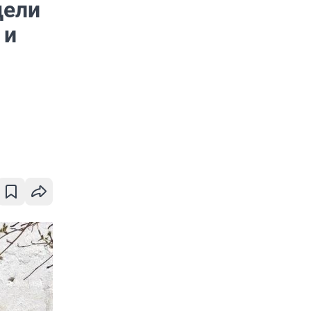
дели
 и