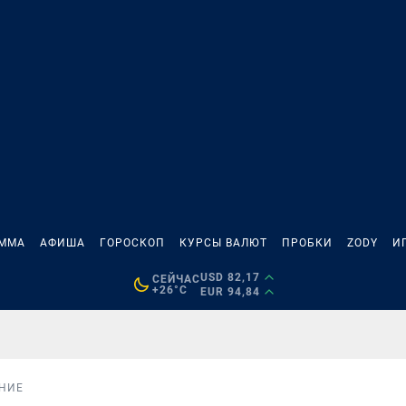
АММА
АФИША
ГОРОСКОП
КУРСЫ ВАЛЮТ
ПРОБКИ
ZODY
И
USD 82,17
СЕЙЧАС
+26°C
EUR 94,84
НИЕ