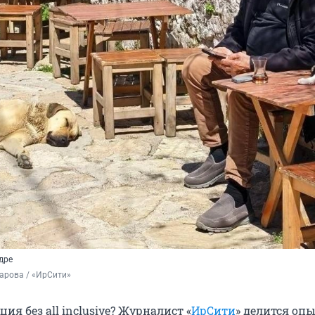
дре
арова / «ИрСити»
ия без all inclusive? Журналист «
ИрСити
» делится оп