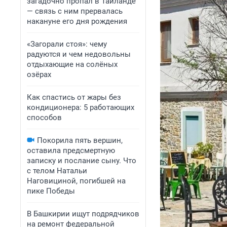
загадочно пропал в Таиланде
— связь с ним прервалась
накануне его дня рождения
«Загорали стоя»: чему
радуются и чем недовольны
отдыхающие на солёных
озёрах
Как спастись от жары без
кондиционера: 5 работающих
способов
Покорила пять вершин,
оставила предсмертную
записку и послание сыну. Что
с телом Натальи
Наговициной, погибшей на
пике Победы
В Башкирии ищут подрядчиков
на ремонт федеральной