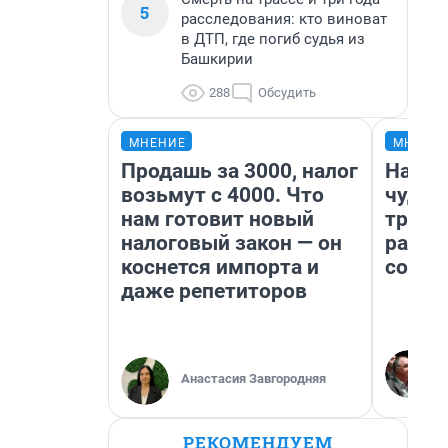
5
расследования: кто виноват
в ДТП, где погиб судья из
Башкирии
288
Обсудить
МНЕНИЕ
МНЕНИ
Продашь за 3000, налог
Насле
возьмут с 4000. Что
чудом
нам готовит новый
транс
налоговый закон — он
разне
коснется импорта и
совет
даже репетиторов
Анастасия Завгородняя
РЕКОМЕНДУЕМ