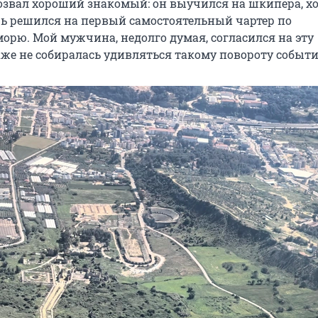
озвал хороший знакомый: он выучился на шкипера, х
ерь решился на первый самостоятельный чартер по
орю. Мой мужчина, недолго думая, согласился на эту
аже не собиралась удивляться такому повороту событи