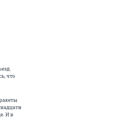
ъезд.
ь, что
 ракеты
ятнадцати
е. И в