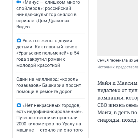
«Минус — слишком много
спойлеров»: российский
ниндзя-скульптор снялся в
сериале «Дом Дракона».
Видео
Ушел от жены с двумя
детьми. Как главный качок
«Уральских пельменей» в 54
года закрутил роман с
Семья переехала из Б
молодой красоткой
Источник: 
предоставл
Один на миллиард: «король
Майя и Максим 
гозаказов» Башкирии просит
недалеко от це
помощи в ремонте дорог
компании, кото
СВО жизнь семь
«Нет некрасивых городов,
есть недофинансированные».
Майи, в день по
Путешественники проехали
снаряды, поход
2000 километров по Уралу на
машине — стоило ли оно того