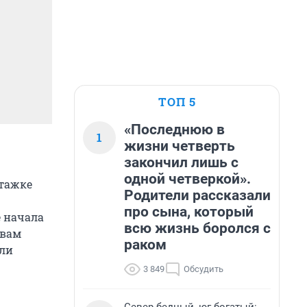
ТОП 5
«Последнюю в
1
жизни четверть
закончил лишь с
одной четверкой».
этажке
Родители рассказали
про сына, который
 начала
всю жизнь боролся с
овам
раком
али
3 849
Обсудить