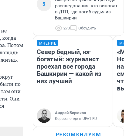
5
расследования: кто виноват
в ДТП, где погиб судья из
Башкирии
273
Обсудить
 не
, когда
МНЕНИЕ
МНЕНИ
ра. Потом
Север бедный, юг
«Мы в
площадь
богатый: журналист
Нолан
 жизнь.
проехал все города
настр
Башкирии — какой из
смотр
округ
них лучший
чтобы
 были по
выгля
— там они
сти. Они
ся
Андрей Бирюков
Корреспондент UFA1.RU
РЕКОМЕНДУЕМ