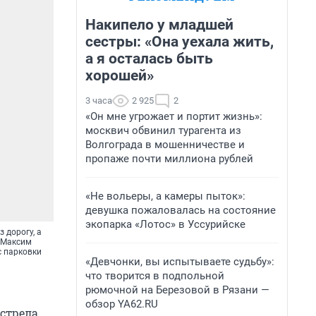
Накипело у младшей
сестры: «Она уехала жить,
а я осталась быть
хорошей»
3 часа
2 925
2
«Он мне угрожает и портит жизнь»:
москвич обвинил турагента из
Волгограда в мошенничестве и
пропаже почти миллиона рублей
«Не вольеры, а камеры пыток»:
девушка пожаловалась на состояние
экопарка «Лотос» в Уссурийске
 дорогу, а
. Максим
с парковки
«Девчонки, вы испытываете судьбу»:
что творится в подпольной
рюмочной на Березовой в Рязани —
обзор YA62.RU
бстрела