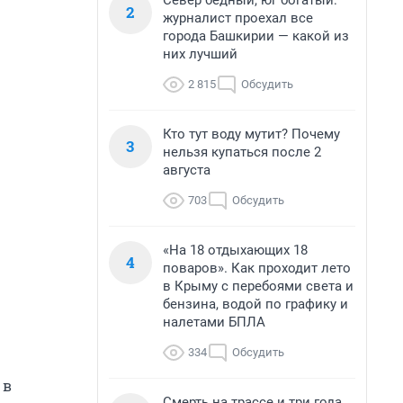
Север бедный, юг богатый:
2
журналист проехал все
города Башкирии — какой из
них лучший
2 815
Обсудить
Кто тут воду мутит? Почему
3
нельзя купаться после 2
августа
703
Обсудить
«На 18 отдыхающих 18
4
поваров». Как проходит лето
в Крыму с перебоями света и
бензина, водой по графику и
налетами БПЛА
334
Обсудить
 в
Смерть на трассе и три года