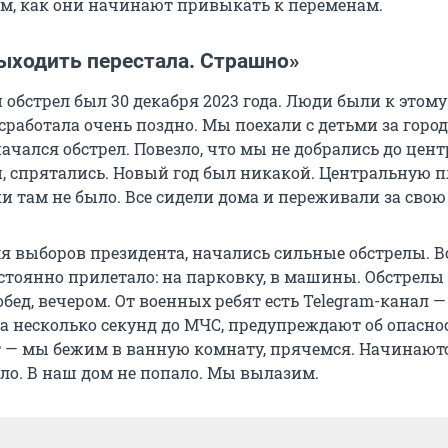
том, как они начинают привыкать к переменам.
выходить перестала. Страшно»
обстрел был 30 декабря 2023 года. Люди были к этому
сработала очень поздно. Мы поехали с детьми за город
начался обстрел. Повезло, что мы не добрались до цент
, спрятались. Новый год был никакой. Центральную 
и там не было. Все сидели дома и переживали за свою
мя выборов президента, начались сильные обстрелы. В
стоянно прилетало: на парковку, в машины. Обстрелы
в обед, вечером. От военных ребят есть Telegram-канал 
за несколько секунд до МЧС, предупреждают об опасно
— мы бежим в ванную комнату, прячемся. Начинают
зло. В наш дом не попало. Мы вылазим.