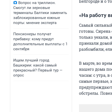
Белгороде и о 
Вопрос на триллион.
Смогут ли зерновые
терминалы Балтики заменить
«На работу 
заблокированные южные
порты: мнение эксперта
Самый сильный 
готовы. Сирена 
Пенсионеры получат
только уехали, 
прибавку: кому придут
приехали домой
дополнительные выплаты с 1
разбомбили, елк
сентября
Ищем лучший город
В марте, во вре
Башкирии: какой самый
нашего дома по
прекрасный? Первый тур —
часам: с утра, 
опрос
самые первые, 
предупреждают 
обстрелы. Пове