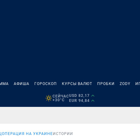
АММА
АФИША
ГОРОСКОП
КУРСЫ ВАЛЮТ
ПРОБКИ
ZODY
И
USD 82,17
СЕЙЧАС
+30°C
EUR 94,84
ЦОПЕРАЦИЯ НА УКРАИНЕ
ИСТОРИИ