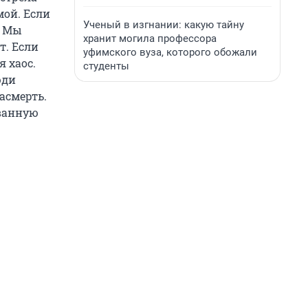
мой. Если
Ученый в изгнании: какую тайну
. Мы
хранит могила профессора
т. Если
уфимского вуза, которого обожали
я хаос.
студенты
юди
асмерть.
 ванную