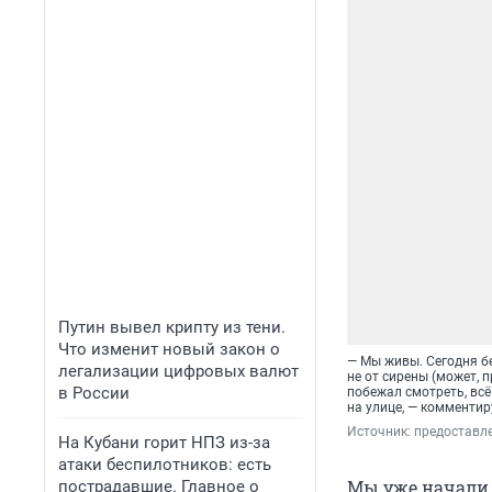
Путин вывел крипту из тени.
Что изменит новый закон о
— Мы живы. Сегодня бе
легализации цифровых валют
не от сирены (может, 
в России
побежал смотреть, всё
на улице, — комменти
Источник: 
предоставл
На Кубани горит НПЗ из-за
атаки беспилотников: есть
Мы уже начали 
пострадавшие. Главное о