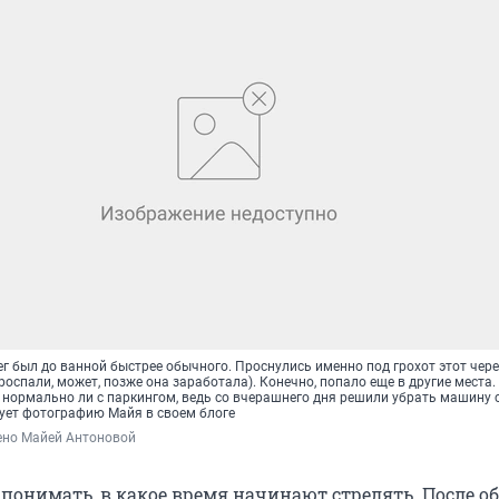
г был до ванной быстрее обычного. Проснулись именно под грохот этот через
проспали, может, позже она заработала). Конечно, попало еще в другие места
 нормально ли с паркингом, ведь со вчерашнего дня решили убрать машину 
рует фотографию Майя в своем блоге
ено Майей Антоновой 
понимать, в какое время начинают стрелять. После о