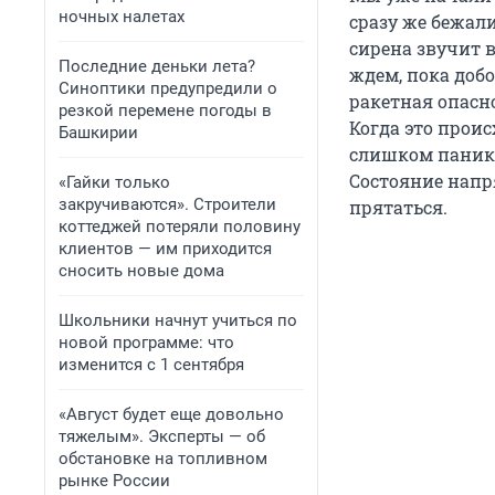
ночных налетах
сразу же бежал
сирена звучит в
Последние деньки лета?
ждем, пока доб
Синоптики предупредили о
ракетная опасно
резкой перемене погоды в
Когда это прои
Башкирии
слишком панику
Состояние напр
«Гайки только
закручиваются». Строители
прятаться.
коттеджей потеряли половину
клиентов — им приходится
сносить новые дома
Школьники начнут учиться по
новой программе: что
изменится с 1 сентября
«Август будет еще довольно
тяжелым». Эксперты — об
обстановке на топливном
рынке России