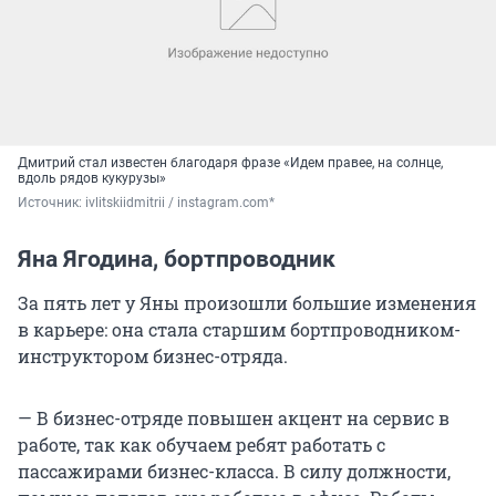
Дмитрий стал известен благодаря фразе «Идем правее, на солнце,
вдоль рядов кукурузы»
Источник: 
ivlitskiidmitrii / instagram.com*
Яна Ягодина, бортпроводник
За пять лет у Яны произошли большие изменения
в карьере: она стала старшим бортпроводником-
инструктором бизнес-отряда.
— В бизнес-отряде повышен акцент на сервис в
работе, так как обучаем ребят работать с
пассажирами бизнес-класса. В силу должности,
помимо полетов еще работаю в офисе. Работы
всегда много, она разнообразна, поэтому и
рутинной не становится. Я стала чаще