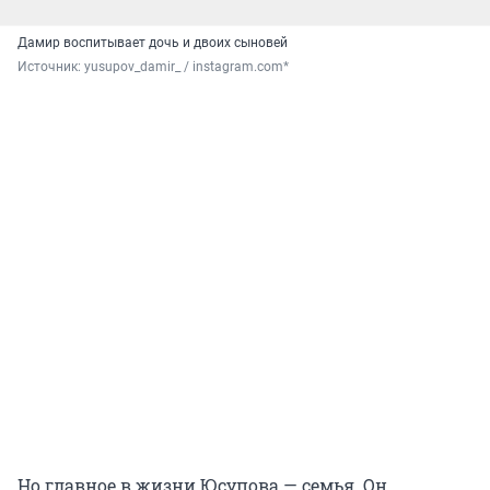
Дамир воспитывает дочь и двоих сыновей
Источник: 
yusupov_damir_ / instagram.com*
Но главное в жизни Юсупова — семья. Он