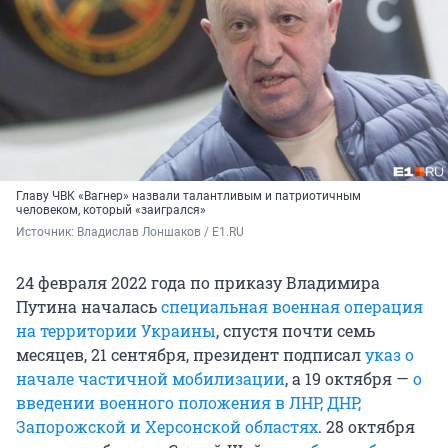
Главу ЧВК «Вагнер» назвали талантливым и патриотичным
человеком, который «заигрался»
Источник: 
Владислав Лоншаков / E1.RU
24 февраля 2022 года по приказу Владимира
Путина началась
специальная военная операция
на территории Украины
, спустя почти семь
месяцев, 21 сентября, президент подписал
указ о
начале частичной мобилизации
, а 19 октября —
о
введении военного положения в ЛНР, ДНР,
Запорожской и Херсонской областях
. 28 октября