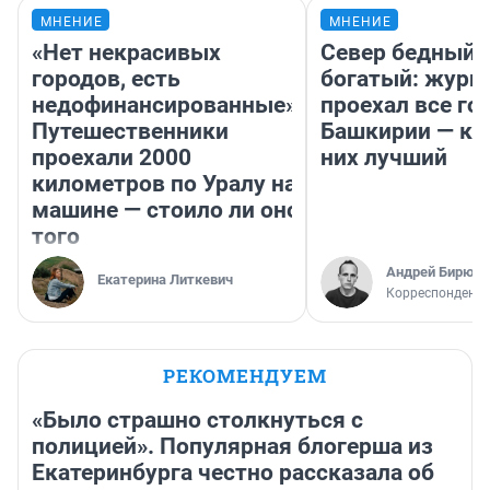
МНЕНИЕ
МНЕНИЕ
«Нет некрасивых
Север бедный,
городов, есть
богатый: журн
недофинансированные».
проехал все го
Путешественники
Башкирии — ка
проехали 2000
них лучший
километров по Уралу на
машине — стоило ли оно
того
Андрей Бирюко
Екатерина Литкевич
Корреспондент 
РЕКОМЕНДУЕМ
«Было страшно столкнуться с
полицией». Популярная блогерша из
Екатеринбурга честно рассказала об