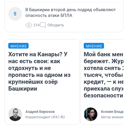
В Башкирии второй день подряд объявляют
5
опасность атаки БПЛА
214
Обсудить
МНЕНИЕ
МНЕНИЕ
Хотите на Канары? У
Мой банк меня
нас есть свои: как
бережет. Журн
отдохнуть и не
хотела снять 2
пропасть на одном из
тысяч, чтобы п
крупнейших озёр
кредит, — к не
Башкирии
приехала служ
безопасности
Андрей Бирюков
Ксения Владим
Корреспондент UFA1.RU
Автор мнения