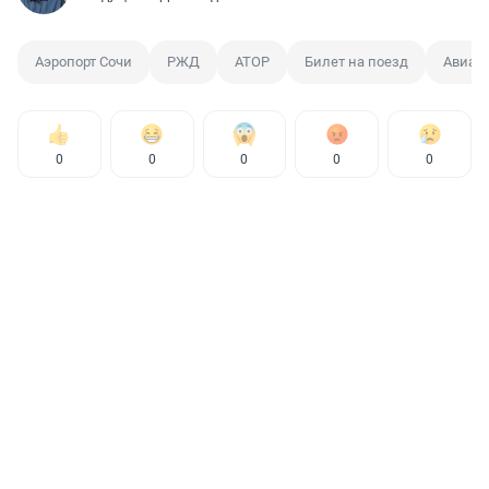
Аэропорт Сочи
РЖД
АТОР
Билет на поезд
Авиаб
0
0
0
0
0