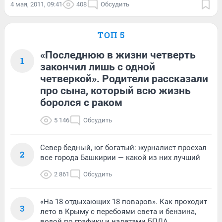
4 мая, 2011, 09:41
408
Обсудить
ТОП 5
«Последнюю в жизни четверть
1
закончил лишь с одной
четверкой». Родители рассказали
про сына, который всю жизнь
боролся с раком
5 146
Обсудить
Север бедный, юг богатый: журналист проехал
2
все города Башкирии — какой из них лучший
2 861
Обсудить
«На 18 отдыхающих 18 поваров». Как проходит
3
лето в Крыму с перебоями света и бензина,
водой по графику и налетами БПЛА