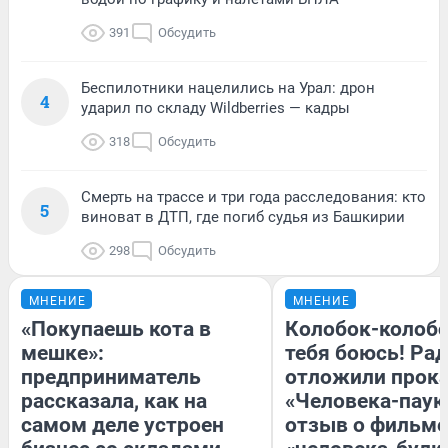
391
Обсудить
Беспилотники нацелились на Урал: дрон
4
ударил по складу Wildberries — кадры
318
Обсудить
Смерть на трассе и три года расследования: кто
5
виноват в ДТП, где погиб судья из Башкирии
298
Обсудить
МНЕНИЕ
МНЕНИЕ
«Покупаешь кота в
Колобок-колобо
мешке»:
тебя боюсь! Рад
предприниматель
отложили прок
рассказала, как на
«Человека-паук
самом деле устроен
отзыв о фильме