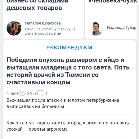
бизнес со складами
«человека-булк
дешевых товаров
Наталья Шорохова
Надежда Губарь
Открыла кофейную точку на
деньги соцразвития
РЕКОМЕНДУЕМ
Победили опухоль размером с яйцо и
вытащили младенца с того света. Пять
историй врачей из Тюмени со
счастливым концом
4 часа
3 979
1
Выжившая после атаки с кислотой петербурженка
выписалась из больницы
Как за август подготовить огород к зиме и не потерять
урожай — советы агронома