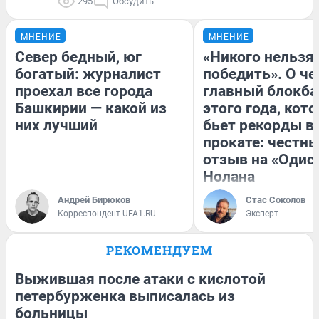
295
Обсудить
МНЕНИЕ
МНЕНИЕ
Север бедный, юг
«Никого нельзя
богатый: журналист
победить». О ч
проехал все города
главный блокба
Башкирии — какой из
этого года, кот
них лучший
бьет рекорды в
прокате: честн
отзыв на «Одис
Нолана
Андрей Бирюков
Стас Соколов
Корреспондент UFA1.RU
Эксперт
РЕКОМЕНДУЕМ
Выжившая после атаки с кислотой
петербурженка выписалась из
больницы