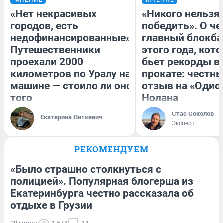
«Нет некрасивых
«Никого нельзя
городов, есть
победить». О ч
недофинансированные».
главный блокба
Путешественники
этого года, кот
проехали 2000
бьет рекорды в
километров по Уралу на
прокате: честн
машине — стоило ли оно
отзыв на «Одис
того
Нолана
Стас Соколов
Екатерина Литкевич
Эксперт
РЕКОМЕНДУЕМ
«Было страшно столкнуться с
полицией». Популярная блогерша из
Екатеринбурга честно рассказала об
отдыхе в Грузии
29 минут
1 574
14