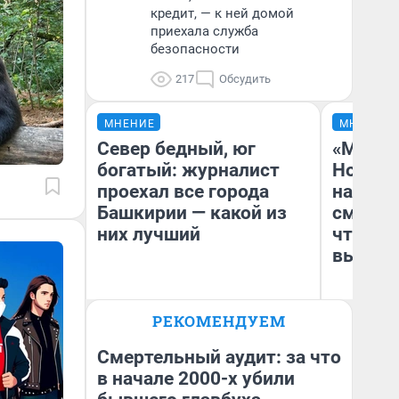
кредит, — к ней домой
приехала служба
безопасности
217
Обсудить
МНЕНИЕ
МНЕНИЕ
Север бедный, юг
«Мы ви
богатый: журналист
Нолана
проехал все города
настро
Башкирии — какой из
смотре
них лучший
чтобы 
выгляд
РЕКОМЕНДУЕМ
Андрей Бирюков
На
Корреспондент UFA1.RU
Смертельный аудит: за что
в начале 2000-х убили