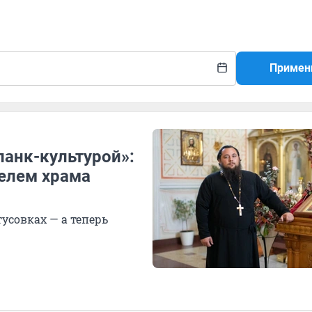
Примен
панк-культурой»:
телем храма
усовках — а теперь