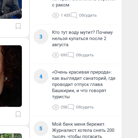
с раком
1 435
Обсудить
Кто тут воду мутит? Почему
3
нельзя купаться после 2
августа
695
Обсудить
«Очень красивая природа»:
4
как выглядит санаторий, где
проводит отпуск глава
Башкирии, и что говорят
туристы
258
Обсудить
Мой банк меня бережет.
5
Журналист хотела снять 200
тысяч, чтобы погасить