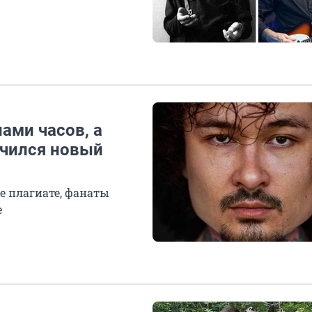
ами часов, а
учился новый
е плагиате, фанаты
е