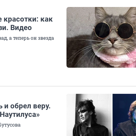
 красотки: как
зи. Видео
ад, а теперь он звезда
 и обрел веру.
«Наутилуса»
Бутусова