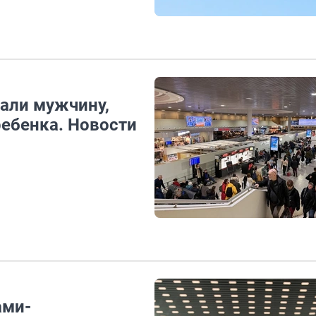
жали мужчину,
ребенка. Новости
ами-