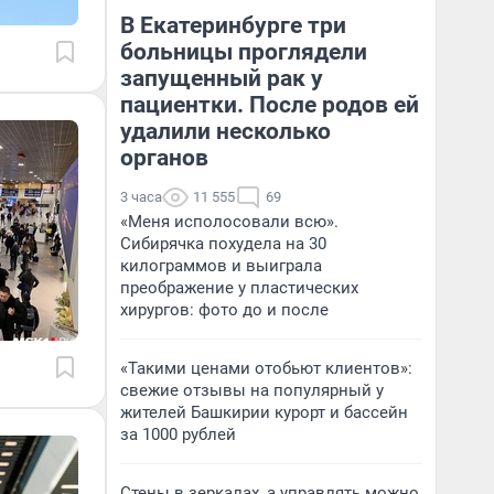
В Екатеринбурге три
больницы проглядели
запущенный рак у
пациентки. После родов ей
удалили несколько
органов
3 часа
11 555
69
«Меня исполосовали всю».
Сибирячка похудела на 30
килограммов и выиграла
преображение у пластических
хирургов: фото до и после
«Такими ценами отобьют клиентов»:
свежие отзывы на популярный у
жителей Башкирии курорт и бассейн
за 1000 рублей
Стены в зеркалах, а управлять можно