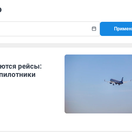
о
Примен
ются рейсы:
спилотники