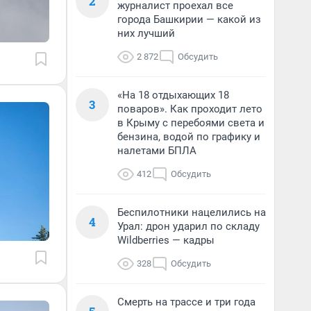
2
журналист проехал все
города Башкирии — какой из
них лучший
2 872
Обсудить
«На 18 отдыхающих 18
3
поваров». Как проходит лето
в Крыму с перебоями света и
бензина, водой по графику и
налетами БПЛА
412
Обсудить
Беспилотники нацелились на
4
Урал: дрон ударил по складу
Wildberries — кадры
328
Обсудить
Смерть на трассе и три года