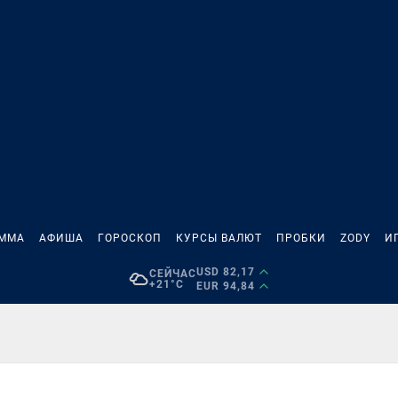
АММА
АФИША
ГОРОСКОП
КУРСЫ ВАЛЮТ
ПРОБКИ
ZODY
И
USD 82,17
СЕЙЧАС
+21°C
EUR 94,84