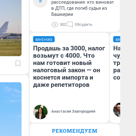
5
расследования: кто виноват
в ДТП, где погиб судья из
Башкирии
302
Обсудить
МНЕНИЕ
МНЕНИЕ
Продашь за 3000, налог
Наслед
возьмут с 4000. Что
чудом 
нам готовит новый
трансп
налоговый закон — он
разнес
коснется импорта и
советс
даже репетиторов
Ол
Бл
Анастасия Завгородняя
вл
би
РЕКОМЕНДУЕМ