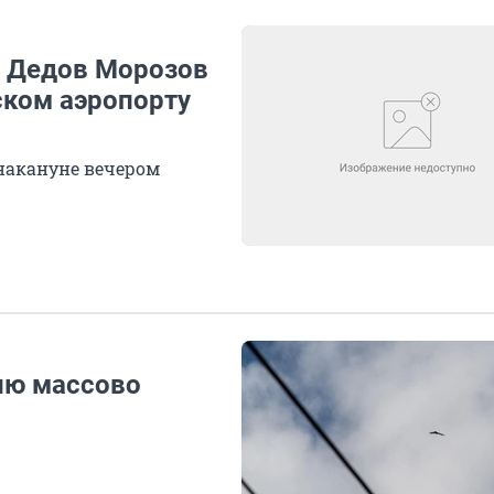
у Дедов Морозов
ском аэропорту
накануне вечером
сию массово