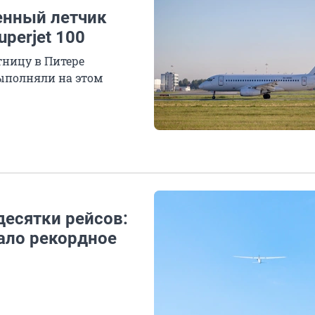
енный летчик
uperjet 100
тницу в Питере
выполняли на этом
десятки рейсов:
ало рекордное