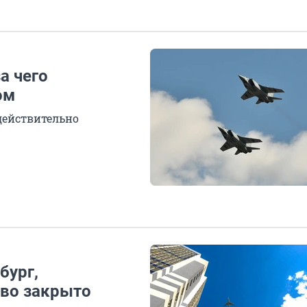
а чего
ом
действительно
бург,
ово закрыто