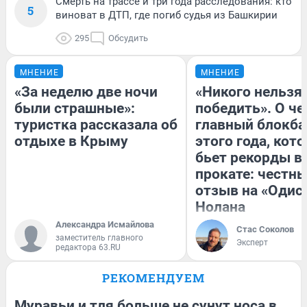
Смерть на трассе и три года расследования: кто
5
виноват в ДТП, где погиб судья из Башкирии
295
Обсудить
МНЕНИЕ
МНЕНИЕ
«За неделю две ночи
«Никого нельзя
были страшные»:
победить». О ч
туристка рассказала об
главный блокба
отдыхе в Крыму
этого года, кот
бьет рекорды в
прокате: честн
отзыв на «Одис
Нолана
Александра Исмайлова
Стас Соколов
заместитель главного
Эксперт
редактора 63.RU
РЕКОМЕНДУЕМ
Муравьи и тля больше не сунут носа в