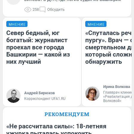
258
Обсудить
МНЕНИЕ
МНЕНИЕ
Север бедный, юг
«Спуталась речь
богатый: журналист
пургу». Врач — о
проехал все города
смертельном ди
Башкирии — какой из
который сложн
них лучший
обнаружить
Ирина Волкова
Главврач клиник
Андрей Бирюков
«Реабилитация д
Корреспондент UFA1.RU
Волковой»
РЕКОМЕНДУЕМ
«Не рассчитала силы»: 18-летняя
ужурка пыталась успокоить