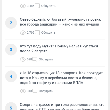
3 485
Обсудить
Север бедный, юг богатый: журналист проехал
2
все города Башкирии — какой из них лучший
2 795
Обсудить
Кто тут воду мутит? Почему нельзя купаться
3
после 2 августа
698
Обсудить
«На 18 отдыхающих 18 поваров». Как проходит
4
лето в Крыму с перебоями света и бензина,
водой по графику и налетами БПЛА
313
Обсудить
Смерть на трассе и три года расследования: кто
5
виноват в ДТП, где погиб судья из Башкирии