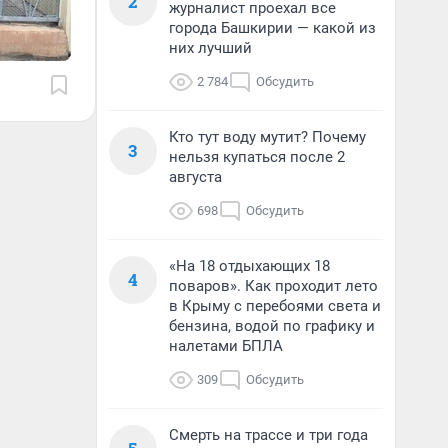
2
журналист проехал все
города Башкирии — какой из
них лучший
2 784
Обсудить
Кто тут воду мутит? Почему
3
нельзя купаться после 2
августа
698
Обсудить
«На 18 отдыхающих 18
4
поваров». Как проходит лето
в Крыму с перебоями света и
бензина, водой по графику и
налетами БПЛА
309
Обсудить
Смерть на трассе и три года