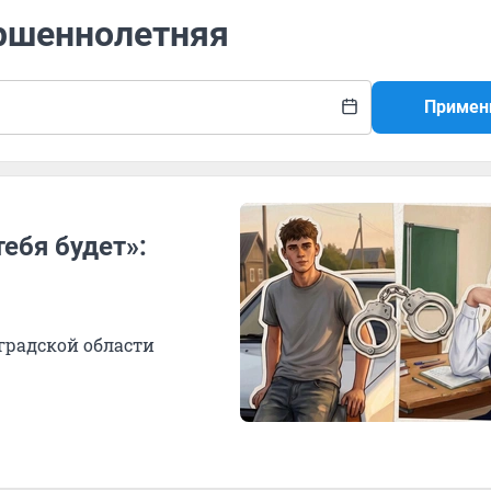
ершеннолетняя
Примен
тебя будет»:
градской области