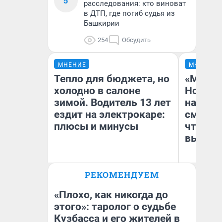
5
расследования: кто виноват
в ДТП, где погиб судья из
Башкирии
254
Обсудить
МНЕНИЕ
МНЕНИЕ
Тепло для бюджета, но
«Мы ви
холодно в салоне
Нолана
зимой. Водитель 13 лет
настро
ездит на электрокаре:
смотре
плюсы и минусы
чтобы 
выгляд
РЕКОМЕНДУЕМ
Денис Дедюхин
На
«Плохо, как никогда до
этого»: таролог о судьбе
Кузбасса и его жителей в