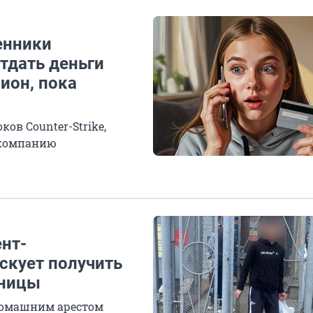
енники
тдать деньги
ион, пока
ов Counter-Strike,
 компанию
ент-
скует получить
ьницы
 домашним арестом