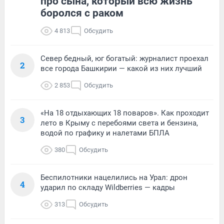
про сына, который всю жизнь
боролся с раком
4 813
Обсудить
Север бедный, юг богатый: журналист проехал
2
все города Башкирии — какой из них лучший
2 853
Обсудить
«На 18 отдыхающих 18 поваров». Как проходит
3
лето в Крыму с перебоями света и бензина,
водой по графику и налетами БПЛА
380
Обсудить
Беспилотники нацелились на Урал: дрон
4
ударил по складу Wildberries — кадры
313
Обсудить