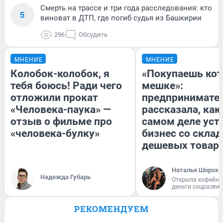
Смерть на трассе и три года расследования: кто
5
виноват в ДТП, где погиб судья из Башкирии
296
Обсудить
МНЕНИЕ
МНЕНИЕ
Колобок-колобок, я
«Покупаешь кот
тебя боюсь! Ради чего
мешке»:
отложили прокат
предпринимате
«Человека-паука» —
рассказала, как
отзыв о фильме про
самом деле уст
«человека-булку»
бизнес со скла
дешевых товар
Наталья Шорохо
Надежда Губарь
Открыла кофейну
деньги соцразви
РЕКОМЕНДУЕМ