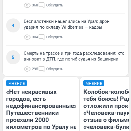
368
Обсудить
Беспилотники нацелились на Урал: дрон
4
ударил по складу Wildberries — кадры
304
Обсудить
Смерть на трассе и три года расследования: кто
5
виноват в ДТП, где погиб судья из Башкирии
295
Обсудить
МНЕНИЕ
МНЕНИЕ
«Нет некрасивых
Колобок-колобо
городов, есть
тебя боюсь! Рад
недофинансированные».
отложили прок
Путешественники
«Человека-паук
проехали 2000
отзыв о фильме
километров по Уралу на
«человека-булк