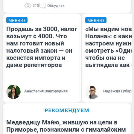
215
Обсудить
МНЕНИЕ
МНЕНИЕ
Продашь за 3000, налог
«Мы видим нов
возьмут с 4000. Что
Нолана»: с каки
нам готовит новый
настроем нужн
налоговый закон — он
смотреть «Одис
коснется импорта и
чтобы она не
даже репетиторов
выглядела как 
Анастасия Завгородняя
Надежда Губарь
РЕКОМЕНДУЕМ
Медведицу Майю, жившую на цепи в
Приморье, познакомили с гималайским