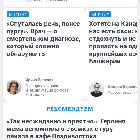
МНЕНИЕ
МНЕНИЕ
«Спуталась речь, понес
Хотите на Кана
пургу». Врач — о
нас есть свои: к
смертельном диагнозе,
отдохнуть и не
который сложно
пропасть на од
обнаружить
крупнейших озё
Башкирии
Ирина Волкова
Главврач клиники
Андрей Бирюков
«Реабилитация доктора
Корреспондент U
Волковой»
РЕКОМЕНДУЕМ
«Так неожиданно и приятно». Героиня
мема вспомнила о съемках с гуру
пикапа в кафе Владивостока