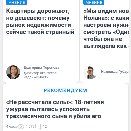
МНЕНИЕ
МНЕНИЕ
Квартиры дорожают,
«Мы видим нов
но дешевеют: почему
Нолана»: с каки
рынок недвижимости
настроем нужн
сейчас такой странный
смотреть «Одис
чтобы она не
выглядела как 
Екатерина Торопова
Надежда Губарь
директор агентства
недвижимости
РЕКОМЕНДУЕМ
«Не рассчитала силы»: 18-летняя
ужурка пыталась успокоить
трехмесячного сына и убила его
4 часа
4 579
12