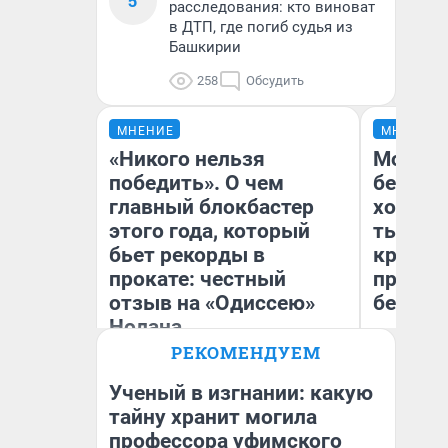
5
расследования: кто виноват
в ДТП, где погиб судья из
Башкирии
258
Обсудить
МНЕНИЕ
МНЕНИЕ
«Никого нельзя
Мой ба
победить». О чем
береже
главный блокбастер
хотела 
этого года, который
тысяч,
бьет рекорды в
кредит,
прокате: честный
приеха
отзыв на «Одиссею»
безопа
Нолана
РЕКОМЕНДУЕМ
Стас Соколов
Кс
Эксперт
Ав
Ученый в изгнании: какую
тайну хранит могила
профессора уфимского