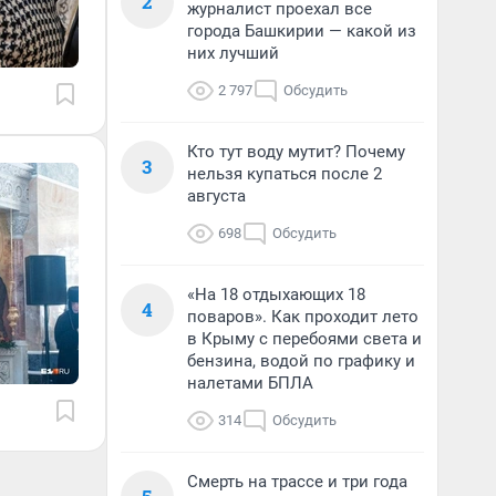
2
журналист проехал все
города Башкирии — какой из
них лучший
2 797
Обсудить
Кто тут воду мутит? Почему
3
нельзя купаться после 2
августа
698
Обсудить
«На 18 отдыхающих 18
4
поваров». Как проходит лето
в Крыму с перебоями света и
бензина, водой по графику и
налетами БПЛА
314
Обсудить
Смерть на трассе и три года