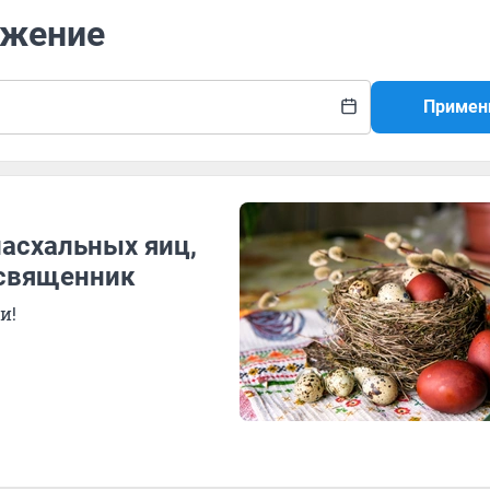
ужение
Примен
пасхальных яиц,
 священник
и!