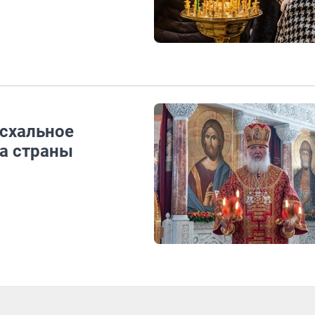
схальное
ма страны