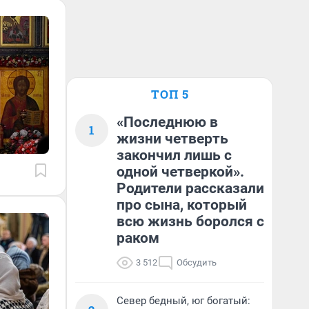
ТОП 5
«Последнюю в
1
жизни четверть
закончил лишь с
одной четверкой».
Родители рассказали
про сына, который
всю жизнь боролся с
раком
3 512
Обсудить
Север бедный, юг богатый: