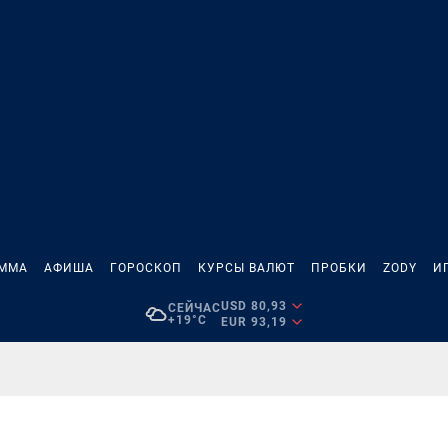
АММА
АФИША
ГОРОСКОП
КУРСЫ ВАЛЮТ
ПРОБКИ
ZODY
И
USD 80,93
СЕЙЧАС
+19°C
EUR 93,19