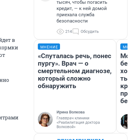
тысяч, чтобы погасить
кредит, — к ней домой
приехала служба
безопасности
214
Обсудить
йдет в
дкормки
МНЕНИЕ
МНЕНИ
ют
«Спуталась речь, понес
Мой б
пургу». Врач — о
береж
смертельном диагнозе,
хотел
который сложно
тысяч
енно
обнаружить
креди
приех
безоп
Ирина Волкова
литрами
Главврач клиники
«Реабилитация доктора
Волковой»