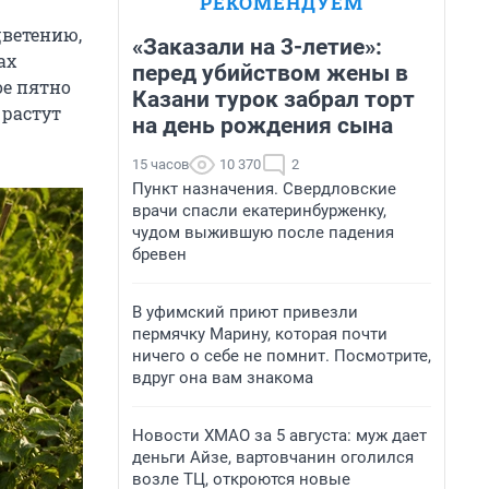
РЕКОМЕНДУЕМ
цветению,
«Заказали на 3-летие»:
ах
перед убийством жены в
ое пятно
Казани турок забрал торт
 растут
на день рождения сына
15 часов
10 370
2
Пункт назначения. Свердловские
врачи спасли екатеринбурженку,
чудом выжившую после падения
бревен
В уфимский приют привезли
пермячку Марину, которая почти
ничего о себе не помнит. Посмотрите,
вдруг она вам знакома
Новости ХМАО за 5 августа: муж дает
деньги Айзе, вартовчанин оголился
возле ТЦ, откроются новые