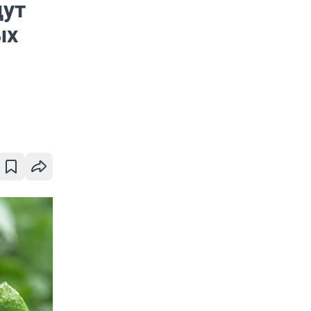
дут
ых