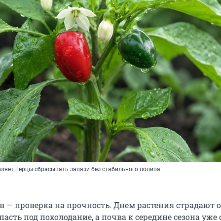
ляет перцы сбрасывать завязи без стабильного полива
в — проверка на прочность. Днем растения страдают 
асть под похолодание, а почва к середине сезона уже 