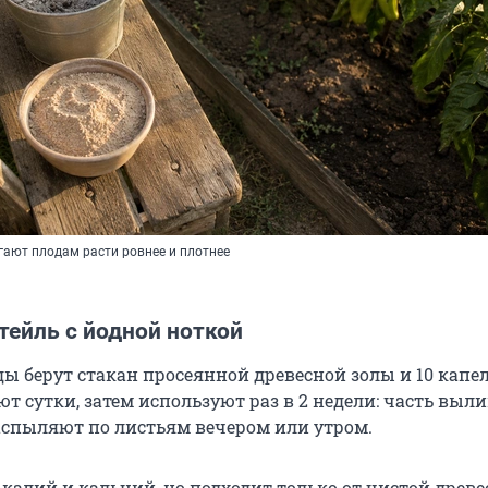
гают плодам расти ровнее и плотнее
тейль с йодной ноткой
ды берут стакан просеянной древесной золы и 10 капел
т сутки, затем используют раз в 2 недели: часть выл
распыляют по листьям вечером или утром.
 калий и кальций, но подходит только от чистой древе