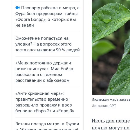
Паспарту работал в метро, а
Фура был продюсером: тайны
«Форта Боярд», о которых вы
не знали
Сможете не попасться на
уловки? На вопросах этого
теста спотыкаются 90 % людей
«Меня постоянно держали
ниже плинтуса»: Миа Бойка
рассказала о тяжелом
расставании с абьюзером
«Антикризисная мера»:
правительство временно
Июльская жара застав
разрешило продажу и ввоз
Источник: 
GPT
бензина «Евро-2» и «Евро-3»
Июль для перце
Встали поезда метро: в Грузии
ночью могут поп
и Абхазии произошел полный