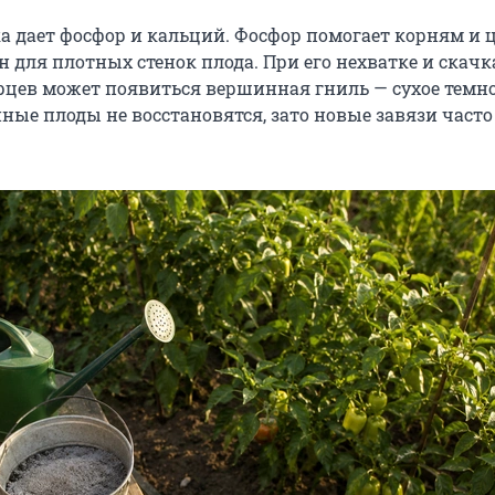
а дает фосфор и кальций. Фосфор помогает корням и 
 для плотных стенок плода. При его нехватке и скачк
рцев может появиться вершинная гниль — сухое темн
ные плоды не восстановятся, зато новые завязи часто