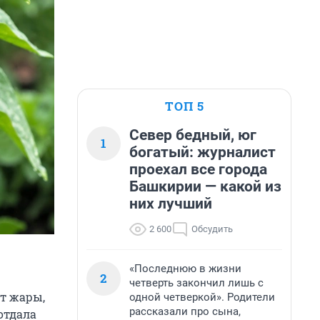
ТОП 5
Север бедный, юг
1
богатый: журналист
проехал все города
Башкирии — какой из
них лучший
2 600
Обсудить
«Последнюю в жизни
2
четверть закончил лишь с
от жары,
одной четверкой». Родители
рассказали про сына,
отдала