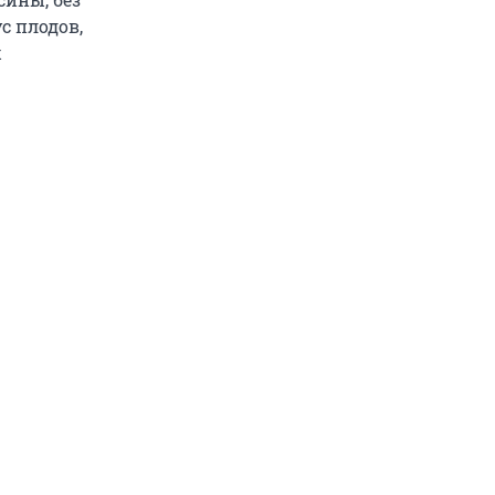
с плодов,
х