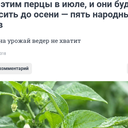
этим перцы в июле, и они бу
сить до осени — пять народн
в
на урожай ведер не хватит
318
 комментарий