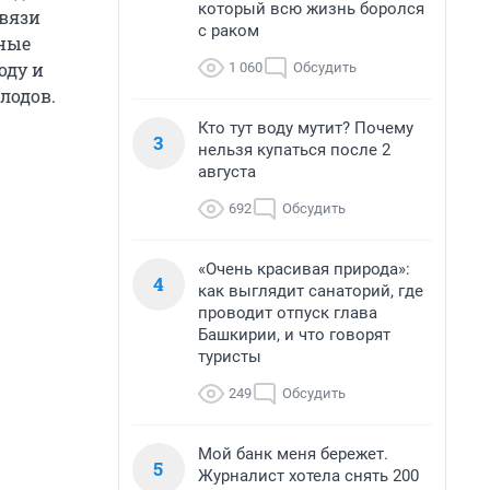
который всю жизнь боролся
авязи
с раком
мные
оду и
1 060
Обсудить
лодов.
Кто тут воду мутит? Почему
3
нельзя купаться после 2
августа
692
Обсудить
«Очень красивая природа»:
4
как выглядит санаторий, где
проводит отпуск глава
Башкирии, и что говорят
туристы
249
Обсудить
Мой банк меня бережет.
5
Журналист хотела снять 200