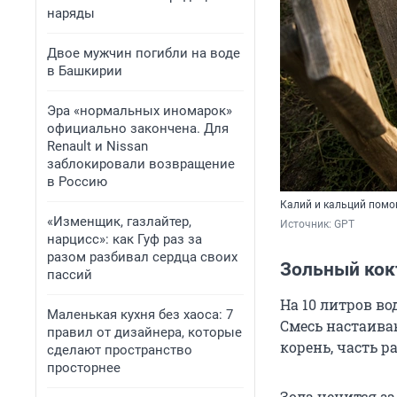
наряды
Двое мужчин погибли на воде
в Башкирии
Эра «нормальных иномарок»
официально закончена. Для
Renault и Nissan
заблокировали возвращение
в Россию
Калий и кальций помо
«Изменщик, газлайтер,
Источник: 
GPT
нарцисс»: как Гуф раз за
разом разбивал сердца своих
Зольный кок
пассий
На 10 литров во
Маленькая кухня без хаоса: 7
Смесь настаиваю
правил от дизайнера, которые
корень, часть 
сделают пространство
просторнее
Зола ценится за