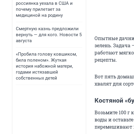
россиянка уехала в США и
почему прилетает за
медициной на родину
Смертную казнь предложили
вернуть — для кого. Новости 5
Опытные дачник
августа
зелень. Задача
работают мягко
«Пробила голову ковшиком,
рецепты.
била поленом». Жуткая
история набожной матери,
годами истязавшей
Вот пять домаш
собственных детей
хвалят для сорт
Костяной «б
Возьмите 100 г 
воды и оставьте
перемешивают и