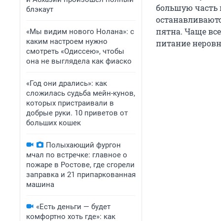
большую часть 
блэкаут
останавливаютс
пятна. Чаще всег
«Мы видим нового Нолана»: с
каким настроем нужно
питание неровно
смотреть «Одиссею», чтобы
она не выглядела как фиаско
«Год они дрались»: как
сложилась судьба мейн-кунов,
которых пристраивали в
добрые руки. 10 приветов от
больших кошек
Полыхающий фургон
мчал по встречке: главное о
пожаре в Ростове, где сгорели
заправка и 21 припаркованная
машина
«Есть деньги — будет
комфортно хоть где»: как