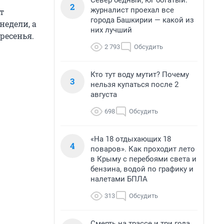
Север бедный, юг богатый:
2
журналист проехал все
т
города Башкирии — какой из
недели, а
них лучший
ресенья.
2 793
Обсудить
Кто тут воду мутит? Почему
3
нельзя купаться после 2
августа
698
Обсудить
«На 18 отдыхающих 18
4
поваров». Как проходит лето
в Крыму с перебоями света и
бензина, водой по графику и
налетами БПЛА
313
Обсудить
Смерть на трассе и три года