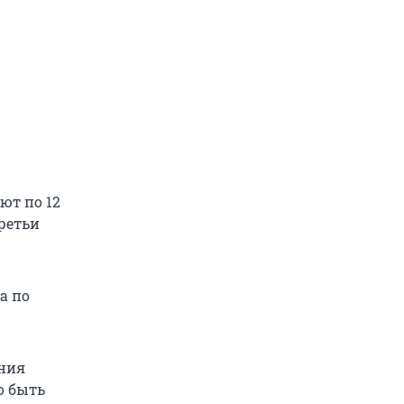
ют по 12
Третьи
а по
ния
о быть