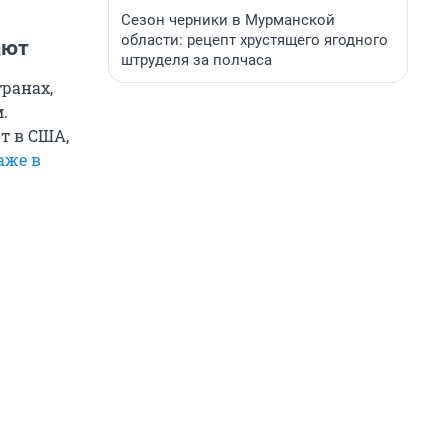
Сезон черники в Мурманской
области: рецепт хрустящего ягодного
ают
штруделя за полчаса
транах,
.
от в США,
аже в