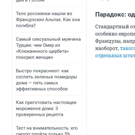
два в России
Тело россиянки нашли во
Парадокс: о
Французских Альпах. Как она
погибла?
Стандартный отп
особенно европ
Самый сексуальный мужчина
Французы, напри
Турции: чем Омер из
наоборот,
таког
«Клюквенного щербета»
отдельных штат
покорил женщин
Быстро покраснеют: как
соспеть зеленые помидоры
дома — пять самых
эффективных способов
Как приготовить настоящее
мороженое дома: 3
проверенных рецепта
Тест на внимательность: его
смогут пройти только 5%