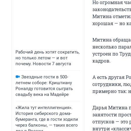
Но огромная ча
законодательст
Митина отметил
хорошая — но ка
Митина обращае
несколько пара
Рабочий день хотят сократить,
устроен по Труд
но только летом — и вот
кадров.
почему. Новости 7 августа
А есть другая 
Звездные гости в 500-
летнем соборе: Криштиану
сотрудники, лю
Роналду готовится сыграть
примерно так: н
свадьбу века на Мадейре
Дарья Митина п
«Жила тут интеллигенция».
История сибирского дома-
занятости прос
бумеранга, где в гости ходили
отпусков — это 
через балконы, — таких всего
внутри «класси