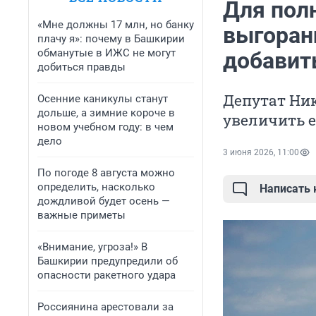
Для пол
«Мне должны 17 млн, но банку
выгоран
плачу я»: почему в Башкирии
обманутые в ИЖС не могут
добавит
добиться правды
Депутат Ни
Осенние каникулы станут
дольше, а зимние короче в
увеличить ег
новом учебном году: в чем
дело
3 июня 2026, 11:00
По погоде 8 августа можно
определить, насколько
Написать
дождливой будет осень —
важные приметы
«Внимание, угроза!» В
Башкирии предупредили об
опасности ракетного удара
Россиянина арестовали за