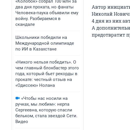
«Колобок» собрал 100 млн за
Автор инициати
два дня проката, но фанаты
Человека-паука объявили ему
Николай Новичко
войну. Разбираемся в
4 дня из них а
скандале
А дополнительн
предотвратит п
Школьники победили на
Международной олимпиаде
по ИИ в Казахстане
«Никого нельзя победить». О
чем главный блокбастер этого
года, который бьет рекорды в
прокате: честный отзыв на
«Одиссею» Нолана
«Чтобы нас носили на
ручках, мы любим»: нерпа
Сергеевна, которую спасли
бельком, стала звездой Сети.
Видео