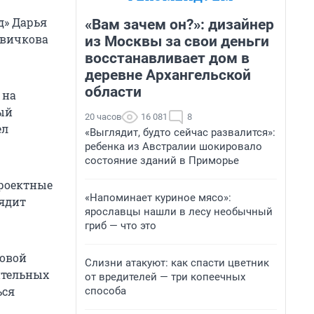
д» Дарья
«Вам зачем он?»: дизайнер
овичкова
из Москвы за свои деньги
восстанавливает дом в
деревне Архангельской
области
 на
ый
20 часов
16 081
8
ел
«Выглядит, будто сейчас развалится»:
ребенка из Австралии шокировало
состояние зданий в Приморье
проектные
«Напоминает куриное мясо»:
лядит
ярославцы нашли в лесу необычный
гриб — что это
новой
Слизни атакуют: как спасти цветник
ительных
от вредителей — три копеечных
ься
способа