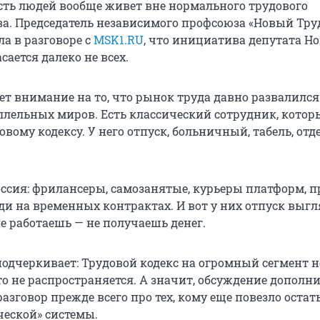
сть людей вообще живет вне нормального трудового
ва. Председатель независимого профсоюза «Новый Тру
а в разговоре с
MSK1.RU
, что инициатива депутата Н
сается далеко не всех.
т внимание на то, что рынок труда давно развалился
ллельных миров. Есть классический сотрудник, котор
овому кодексу. У него отпуск, больничный, табель, отд
Россия: фрилансеры, самозанятые, курьеры платформ, 
ди на временных контрактах. И вот у них отпуск выг
е работаешь — не получаешь денег.
одчеркивает: Трудовой кодекс на огромный сегмент 
то не распространяется. А значит, обсуждение дополн
разговор прежде всего про тех, кому еще повезло остат
ческой» системы.