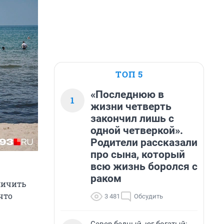
ТОП 5
«Последнюю в
1
жизни четверть
закончил лишь с
одной четверкой».
Родители рассказали
про сына, который
всю жизнь боролся с
раком
личить
что
3 481
Обсудить