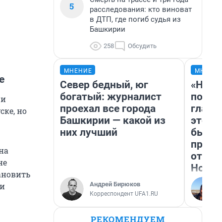
5
расследования: кто виноват
в ДТП, где погиб судья из
Башкирии
258
Обсудить
МНЕНИЕ
МНЕНИ
е
Север бедный, юг
«Нико
богатый: журналист
побед
 и
проехал все города
главн
ске, но
Башкирии — какой из
этого
них лучший
бьет 
прока
на
отзыв
не
Нолан
ановить
Андрей Бирюков
ни
Корреспондент UFA1.RU
РЕКОМЕНДУЕМ