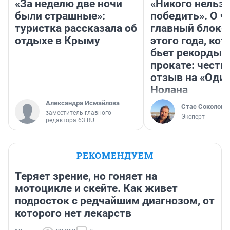
«За неделю две ночи
«Никого нельз
были страшные»:
победить». О ч
туристка рассказала об
главный блокб
отдыхе в Крыму
этого года, ко
бьет рекорды 
прокате: честн
отзыв на «Оди
Нолана
Александра Исмайлова
Стас Соколов
заместитель главного
Эксперт
редактора 63.RU
РЕКОМЕНДУЕМ
Теряет зрение, но гоняет на
мотоцикле и скейте. Как живет
подросток с редчайшим диагнозом, от
которого нет лекарств