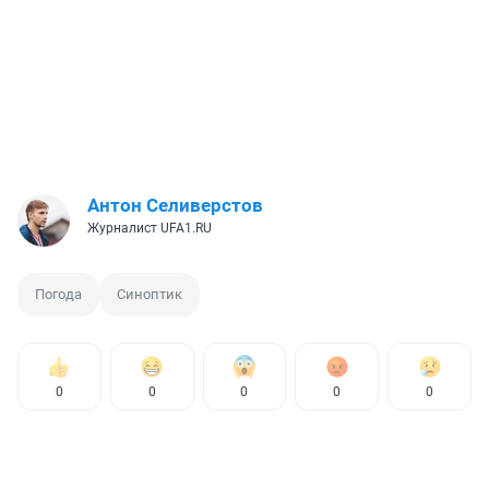
Антон Селиверстов
Журналист UFA1.RU
Погода
Синоптик
0
0
0
0
0