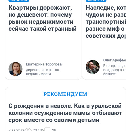
Квартиры дорожают,
Наследие, кото
но дешевеют: почему
чудом не разва
рынок недвижимости
транспортный 
сейчас такой странный
разнес миф о 
советских доро
Олег Арефьев
Екатерина Торопова
Блогер, предпри
директор агентства
владелец в тра
недвижимости
бизнесе
РЕКОМЕНДУЕМ
С рождения в неволе. Как в уральской
колонии осужденные мамы отбывают
срок вместе со своими детьми
7 августа
20 135
28