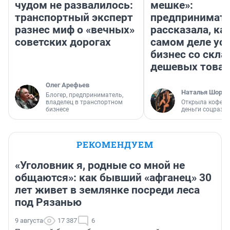
чудом не развалилось:
мешке»:
транспортный эксперт
предпринимат
разнес миф о «вечных»
рассказала, как
советских дорогах
самом деле ус
бизнес со скл
дешевых това
Олег Арефьев
Наталья Шорох
Блогер, предприниматель,
владелец в транспортном
Открыла кофейн
бизнесе
деньги соцразв
РЕКОМЕНДУЕМ
«Уголовник я, родные со мной не
общаются»: как бывший «афганец» 30
лет живет в землянке посреди леса
под Рязанью
9 августа
17 387
6