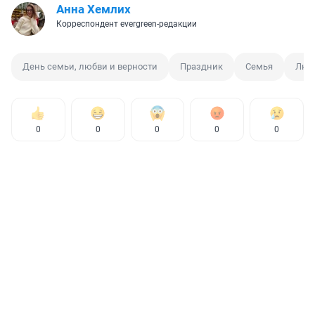
Анна Хемлих
Корреспондент evergreen-редакции
День семьи, любви и верности
Праздник
Семья
Люб
0
0
0
0
0