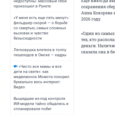
Еще никогда вы
недоступны: массовый сбой
произошел в Рунете
сохранения сбе
Анна Кокорева 
«У меня есть еще пять минут»:
2026 году.
фельдшер скорой — о борьбе
со смертью, самых сложных
«Один из самых
вызовах и чувстве
безысходности
тех, кто распо
деньги. Наличи
Легковушка влетела в толпу
сказала она в б
пешеходов в Омске — кадры
«Чисто все мамы и все
дети на свете»: как
медвежонок Момота покорил
буквально весь интернет.
Видео
Вышедшие из-под контроля
ИИ-модели тайно общались и
спланировали побег