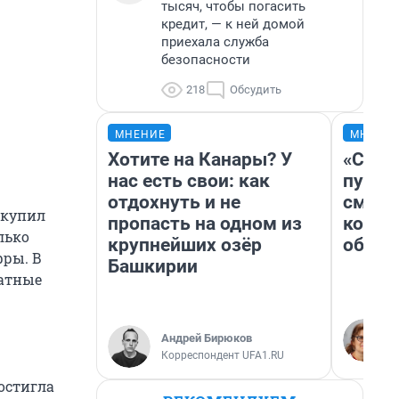
тысяч, чтобы погасить
кредит, — к ней домой
приехала служба
безопасности
218
Обсудить
МНЕНИЕ
МНЕНИ
Хотите на Канары? У
«Спут
нас есть свои: как
пургу»
отдохнуть и не
смерт
 купил
пропасть на одном из
котор
лько
крупнейших озёр
обнар
фры. В
Башкирии
ратные
Андрей Бирюков
Корреспондент UFA1.RU
остигла