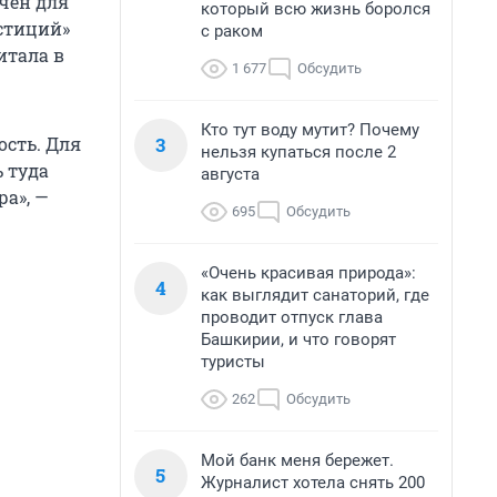
чен для
который всю жизнь боролся
стиций»
с раком
итала в
1 677
Обсудить
Кто тут воду мутит? Почему
3
сть. Для
нельзя купаться после 2
 туда
августа
а», —
695
Обсудить
«Очень красивая природа»:
4
как выглядит санаторий, где
проводит отпуск глава
Башкирии, и что говорят
туристы
262
Обсудить
Мой банк меня бережет.
5
Журналист хотела снять 200