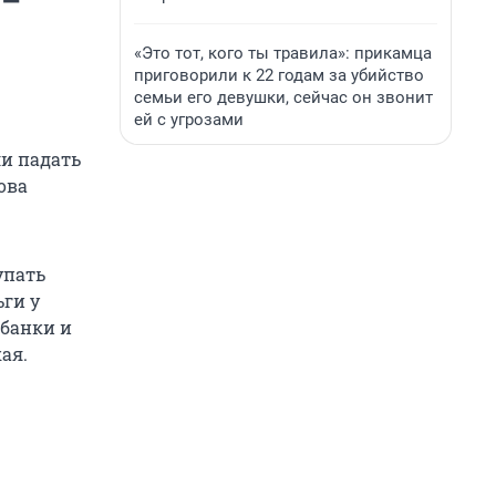
 —
«Это тот, кого ты травила»: прикамца
приговорили к 22 годам за убийство
семьи его девушки, сейчас он звонит
ей с угрозами
ли падать
ова
упать
ьги у
 банки и
ая.