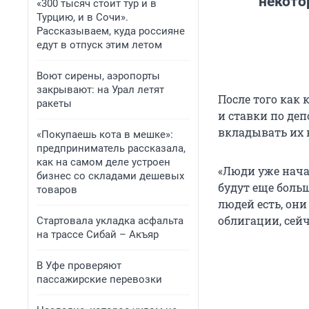
некото
«300 тысяч стоит тур и в
Турцию, и в Сочи».
Рассказываем, куда россияне
едут в отпуск этим летом
Воют сирены, аэропорты
закрывают: на Урал летят
После того как 
ракеты
и ставки по деп
вкладывать их 
«Покупаешь кота в мешке»:
предприниматель рассказала,
как на самом деле устроен
«Люди уже начал
бизнес со складами дешевых
будут еще больш
товаров
людей есть, они
облигации, сейч
Стартовала укладка асфальта
на трассе Сибай – Акъяр
В Уфе проверяют
пассажирские перевозки