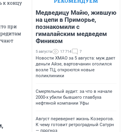
РЕКОМЕНДУЕМ
ь к концу
Медведицу Майю, жившую
на цепи в Приморье,
познакомили с
что при
гималайским медведем
кредитам
Фиником
учают
5 августа
17 714
7
Новости ХМАО за 5 августа: муж дает
деньги Айзе, вартовчанин оголился
возле ТЦ, откроются новые
поликлиники
Смертельный аудит: за что в начале
2000-х убили бывшего главбуха
нефтяной компании Уфы
Август перевернет жизнь Козерогов.
К чему готовит ретроградный Сатурн
,
— прогноз