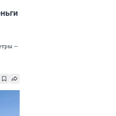
ньги
етры —