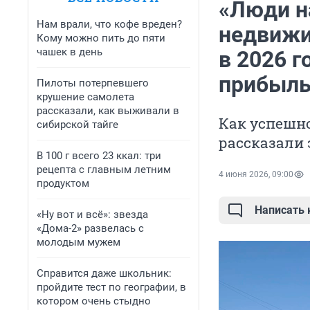
«Люди н
Нам врали, что кофе вреден?
недвижи
Кому можно пить до пяти
чашек в день
в 2026 г
прибыл
Пилоты потерпевшего
крушение самолета
рассказали, как выживали в
Как успешн
сибирской тайге
рассказали
В 100 г всего 23 ккал: три
рецепта с главным летним
4 июня 2026, 09:00
продуктом
Написать
«Ну вот и всё»: звезда
«Дома-2» развелась с
молодым мужем
Справится даже школьник:
пройдите тест по географии, в
котором очень стыдно