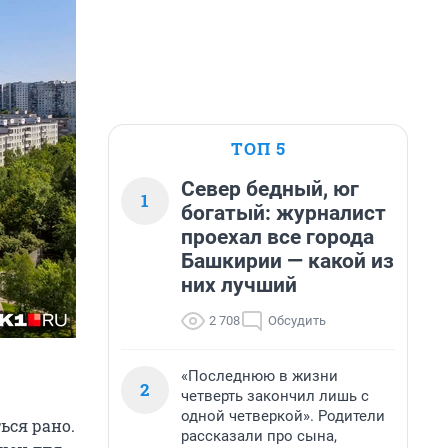
ТОП 5
Север бедный, юг
1
богатый: журналист
проехал все города
Башкирии — какой из
них лучший
2 708
Обсудить
«Последнюю в жизни
2
четверть закончил лишь с
одной четверкой». Родители
ься рано.
рассказали про сына,