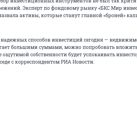
бор инвестиционных инструментов не был так крити
режений. Эксперт по фондовому рынку «БКС Мир инве
назвала активы, которые станут главной «броней» кап
 надежных способов инвестиций сегодня — недвижимо
лагает большими суммами, можно попробовать вложить
е ощутимой собственности будет успокаивать инвестор
еседе с корреспондентом РИА Новости.