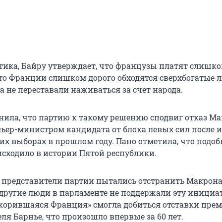
тика, Байру утверждает, что французы платят слишко
что Франции слишком дорого обходятся сверхбогатые 
 не переставали наживаться за счет народа.
ила, что партию к такому решению сподвиг отказ М
ьер-министром кандидата от блока левых сил после 
их выборах в прошлом году. Пано отметила, что подоб
исходило в истории Пятой республики.
 представители партии пытались отстранить Макрона
 другие люди в парламенте не поддержали эту инициат
корившаяся Франция» смогла добиться отставки прем
я Барнье, что произошло впервые за 60 лет.