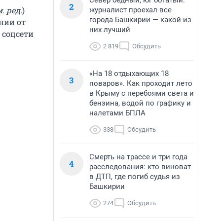
Север бедный, юг богатый:
2
. ред.
)
журналист проехал все
города Башкирии — какой из
нии от
них лучший
 соцсети
2 819
Обсудить
«На 18 отдыхающих 18
3
поваров». Как проходит лето
в Крыму с перебоями света и
бензина, водой по графику и
налетами БПЛА
338
Обсудить
Смерть на трассе и три года
4
расследования: кто виноват
в ДТП, где погиб судья из
Башкирии
274
Обсудить