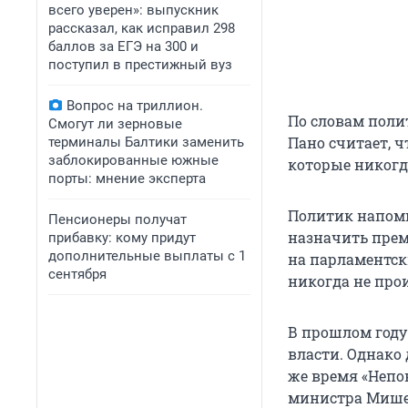
всего уверен»: выпускник
рассказал, как исправил 298
баллов за ЕГЭ на 300 и
поступил в престижный вуз
Вопрос на триллион.
По словам поли
Смогут ли зерновые
Пано считает, 
терминалы Балтики заменить
заблокированные южные
которые никогда
порты: мнение эксперта
Политик напомн
Пенсионеры получат
назначить прем
прибавку: кому придут
дополнительные выплаты с 1
на парламентск
сентября
никогда не про
В прошлом году
власти. Однако
же время «Непо
министра Мишел