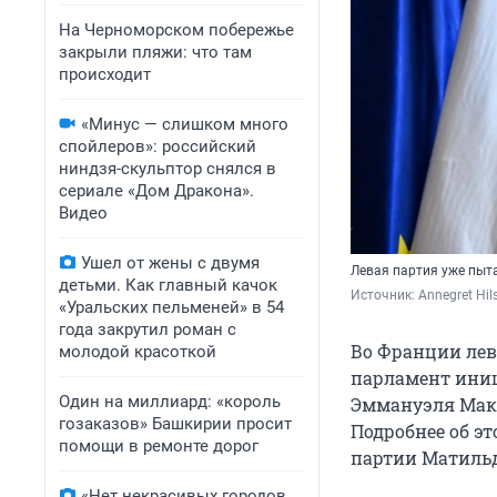
На Черноморском побережье
закрыли пляжи: что там
происходит
«Минус — слишком много
спойлеров»: российский
ниндзя-скульптор снялся в
сериале «Дом Дракона».
Видео
Ушел от жены с двумя
Левая партия уже пыт
детьми. Как главный качок
Источник: 
Annegret Hils
«Уральских пельменей» в 54
года закрутил роман с
Во Франции лев
молодой красоткой
парламент иниц
Один на миллиард: «король
Эммануэля Макр
гозаказов» Башкирии просит
Подробнее об э
помощи в ремонте дорог
партии Матильд
«Нет некрасивых городов,