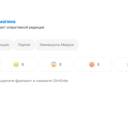
магина
ент оперативной редакции
нция
Партия
Эммануэль Макрон
0
0
0
ыделите фрагмент и нажмите Ctrl+Enter