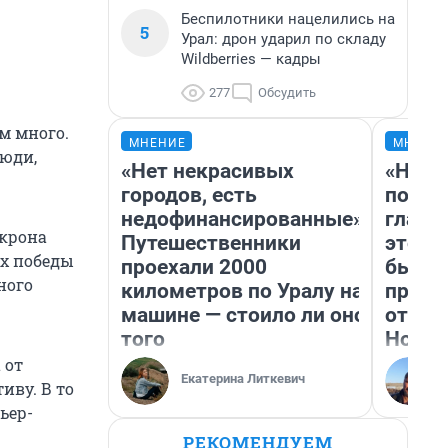
Беспилотники нацелились на
5
Урал: дрон ударил по складу
Wildberries — кадры
277
Обсудить
м много.
МНЕНИЕ
МНЕНИ
люди,
«Нет некрасивых
«Нико
городов, есть
побед
недофинансированные».
главн
акрона
Путешественники
этого
их победы
проехали 2000
бьет 
ного
километров по Уралу на
прока
машине — стоило ли оно
отзыв
того
Нолан
 от
Екатерина Литкевич
иву. В то
ьер-
РЕКОМЕНДУЕМ