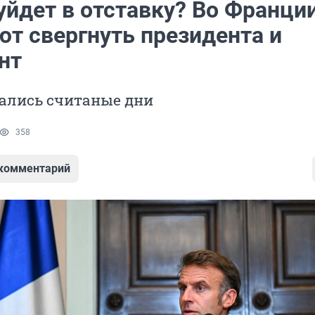
уйдет в отставку? Во Франци
ют свергнуть президента и
нт
тались считаные дни
358
 комментарий