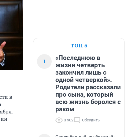
ТОП 5
«Последнюю в
1
жизни четверть
закончил лишь с
одной четверкой».
Родители рассказали
про сына, который
сти в
всю жизнь боролся с
а
раком
ября.
ции
3 902
Обсудить