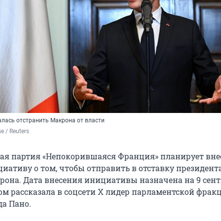
алась отстранить Макрона от власти
e / Reuters
ая партия «Непокорившаяся Франция» планирует вне
иативу о том, чтобы отправить в отставку президент
она. Дата внесения инициативы назначена на 9 сент
том рассказала в соцсети X лидер парламентской фрак
а Пано.