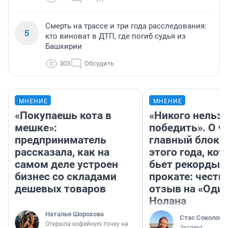
Смерть на трассе и три года расследования:
5
кто виноват в ДТП, где погиб судья из
Башкирии
303
Обсудить
МНЕНИЕ
МНЕНИЕ
«Покупаешь кота в
«Никого нельз
мешке»:
победить». О ч
предприниматель
главный блокб
рассказала, как на
этого года, ко
самом деле устроен
бьет рекорды 
бизнес со складами
прокате: честн
дешевых товаров
отзыв на «Оди
Нолана
Наталья Шорохова
Стас Соколов
Открыла кофейную точку на
Эксперт