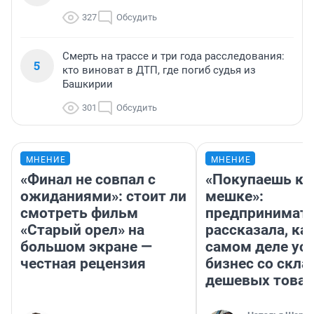
327
Обсудить
Смерть на трассе и три года расследования:
5
кто виноват в ДТП, где погиб судья из
Башкирии
301
Обсудить
МНЕНИЕ
МНЕНИЕ
«Финал не совпал с
«Покупаешь ко
ожиданиями»: стоит ли
мешке»:
смотреть фильм
предпринимат
«Старый орел» на
рассказала, как
большом экране —
самом деле ус
честная рецензия
бизнес со скл
дешевых това