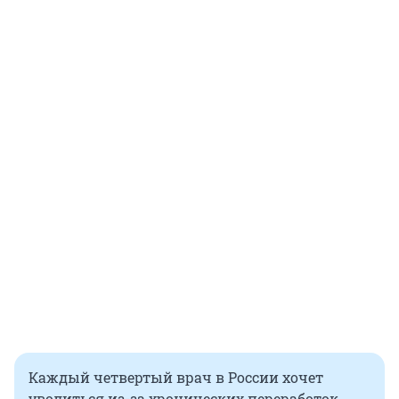
Каждый четвертый врач в России хочет
уволиться из-за хронических переработок,