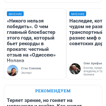
МНЕНИЕ
МНЕНИЕ
«Никого нельзя
Наследие, кото
победить». О чем
чудом не разва
главный блокбастер
транспортный 
этого года, который
разнес миф о 
бьет рекорды в
советских доро
прокате: честный
отзыв на «Одиссею»
Нолана
Олег Арефьев
Блогер, предпри
Стас Соколов
владелец в тра
Эксперт
бизнесе
РЕКОМЕНДУЕМ
Теряет зрение, но гоняет на