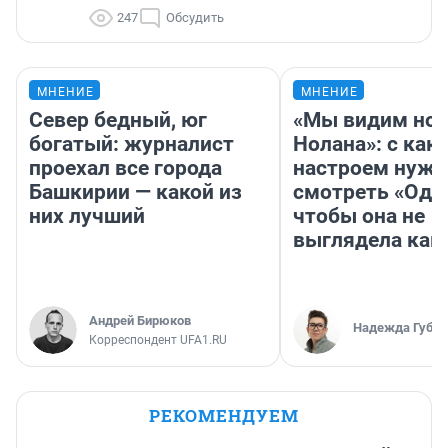
247
Обсудить
МНЕНИЕ
МНЕНИЕ
Север бедный, юг
«Мы видим нов
богатый: журналист
Нолана»: с как
проехал все города
настроем нужн
Башкирии — какой из
смотреть «Оди
них лучший
чтобы она не
выглядела как
Андрей Бирюков
Надежда Губар
Корреспондент UFA1.RU
РЕКОМЕНДУЕМ