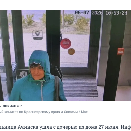
стные жители
й комитет по Красноярскому краю и Хакасии / Max
льница Ачинска ушла с дочерью из дома 27 июня. И