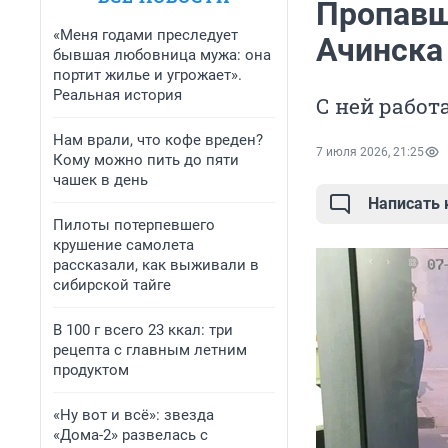
Пропавш
«Меня годами преследует
Ачинска
бывшая любовница мужа: она
портит жилье и угрожает».
Реальная история
С ней рабо
Нам врали, что кофе вреден?
7 июля 2026, 21:25
Кому можно пить до пяти
чашек в день
Написать
Пилоты потерпевшего
крушение самолета
рассказали, как выживали в
сибирской тайге
В 100 г всего 23 ккал: три
рецепта с главным летним
продуктом
«Ну вот и всё»: звезда
«Дома-2» развелась с