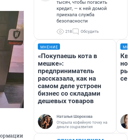
тысяч, чтобы погасить
кредит, — к ней домой
приехала служба
безопасности
218
Обсудить
МНЕНИЕ
МНЕНИ
«Покупаешь кота в
Кварт
мешке»:
но де
предприниматель
рынок
рассказала, как на
сейча
самом деле устроен
бизнес со складами
дешевых товаров
Наталья Шорохова
Открыла кофейную точку на
деньги соцразвития
нформации