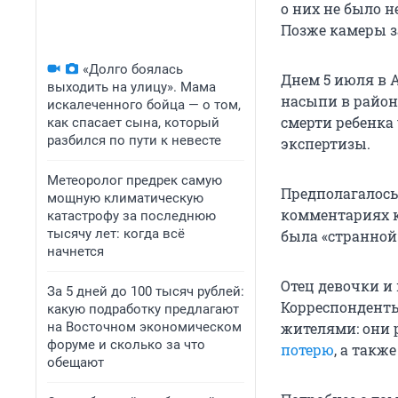
о них не было н
Позже камеры з
«Долго боялась
Днем 5 июля в 
выходить на улицу». Мама
насыпи в район
искалеченного бойца — о том,
смерти ребенка
как спасает сына, который
разбился по пути к невесте
экспертизы.
Метеоролог предрек самую
Предполагалось,
мощную климатическую
комментариях к
катастрофу за последнюю
тысячу лет: когда всё
была «странной
начнется
Отец девочки и
За 5 дней до 100 тысяч рублей:
Корреспонденты
какую подработку предлагают
на Восточном экономическом
жителями: они р
форуме и сколько за что
потерю
, а такж
обещают