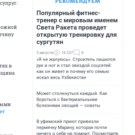
РЕКОМЕНДУЕМ
супруг.
Популярный фитнес-
тренер с мировым именем
Света Ракета проведет
орожной
открытую тренировку для
ричину
сургутян
5 августа
16 237
8
«Я не жалуюсь». Строитель лишился
тях в
рук и ног и стал звездой соцсетей:
как он живет и почему его семью
енщина
искал весь Узбекистан
Может столкнуться каждый. Как
бороться с бактериальными
ными
болезнями овощей — советы
ет
В уфимский приют привезли
пермячку Марину, которая почти
ничего о себе не помнит. Посмотрите,