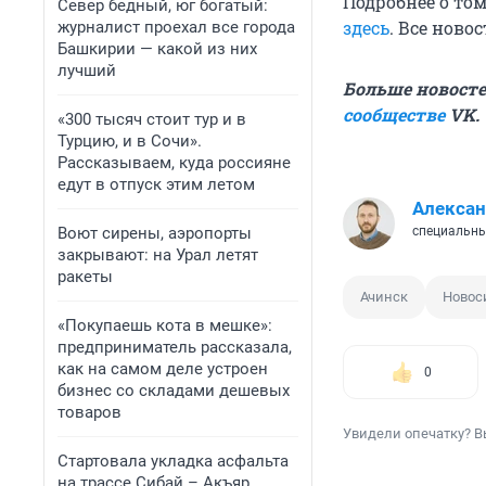
Подробнее о том
Север бедный, юг богатый:
здесь
. Все ново
журналист проехал все города
Башкирии — какой из них
лучший
Больше новосте
сообществе
VK.
«300 тысяч стоит тур и в
Турцию, и в Сочи».
Рассказываем, куда россияне
едут в отпуск этим летом
Алексан
Воют сирены, аэропорты
специальны
закрывают: на Урал летят
ракеты
Ачинск
Новос
«Покупаешь кота в мешке»:
предприниматель рассказала,
как на самом деле устроен
0
бизнес со складами дешевых
товаров
Увидели опечатку? В
Стартовала укладка асфальта
на трассе Сибай – Акъяр