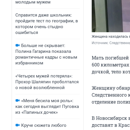
молодым мужем
Справится даже школьник:
пройдите тест по географии, в
котором очень стыдно
ошибиться
Женщина находилась 
Источник: 
Следственны
Больше не скрывает:
Полина Гагарина показала
романтичные кадры с новым
Мать погибшей 
избранником
600 километрах 
дочкой, тело к
«Четырех мужей потеряла»:
Прохор Шаляпин проболтался
Женщину обнару
о новой возлюбленной
Следственного 
«Меня бесила моя роль»:
отделение поли
как сегодня выглядит Пуговка
из «Папиных дочек»
В Новосибирск 
доставят в Крас
Круче сюжета любого