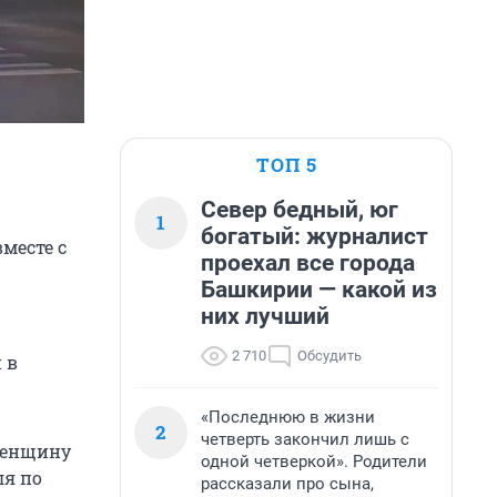
ТОП 5
Север бедный, юг
1
богатый: журналист
месте с
проехал все города
Башкирии — какой из
них лучший
2 710
Обсудить
 в
«Последнюю в жизни
2
четверть закончил лишь с
 женщину
одной четверкой». Родители
ля по
рассказали про сына,