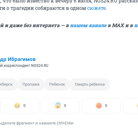
, что было известно к вечеру 6 июля, NGS24.RU расска
сти о трагедии собираются в одном
сюжете
.
й и даже без интернета — в
нашем канале
в MAX и в
н
др Ибрагимов
й корреспондент NGS24.RU
ибирск
Пропажа
Ребенок
Смерть ребенка
0
0
0
ыделите фрагмент и нажмите Ctrl+Enter