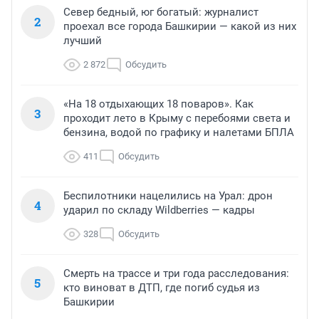
Север бедный, юг богатый: журналист
2
проехал все города Башкирии — какой из них
лучший
2 872
Обсудить
«На 18 отдыхающих 18 поваров». Как
3
проходит лето в Крыму с перебоями света и
бензина, водой по графику и налетами БПЛА
411
Обсудить
Беспилотники нацелились на Урал: дрон
4
ударил по складу Wildberries — кадры
328
Обсудить
Смерть на трассе и три года расследования:
5
кто виноват в ДТП, где погиб судья из
Башкирии