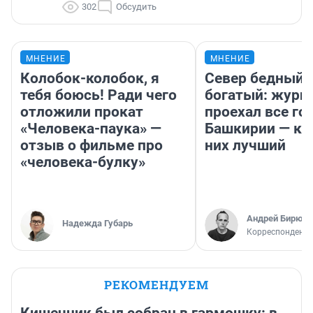
302
Обсудить
МНЕНИЕ
МНЕНИЕ
Колобок-колобок, я
Север бедный,
тебя боюсь! Ради чего
богатый: журн
отложили прокат
проехал все го
«Человека-паука» —
Башкирии — ка
отзыв о фильме про
них лучший
«человека-булку»
Андрей Бирюко
Надежда Губарь
Корреспондент 
РЕКОМЕНДУЕМ