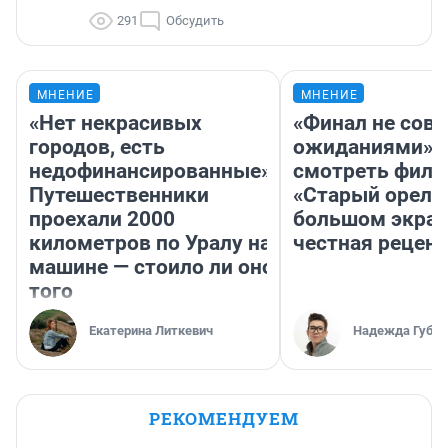
291
Обсудить
МНЕНИЕ
МНЕНИЕ
«Нет некрасивых
«Финал не совп
городов, есть
ожиданиями»: 
недофинансированные».
смотреть фил
Путешественники
«Старый орел» 
проехали 2000
большом экран
километров по Уралу на
честная рецен
машине — стоило ли оно
того
Екатерина Литкевич
Надежда Губар
РЕКОМЕНДУЕМ