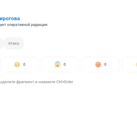
ирогова
ент оперативной редакции
Атака
0
0
0
ыделите фрагмент и нажмите Ctrl+Enter