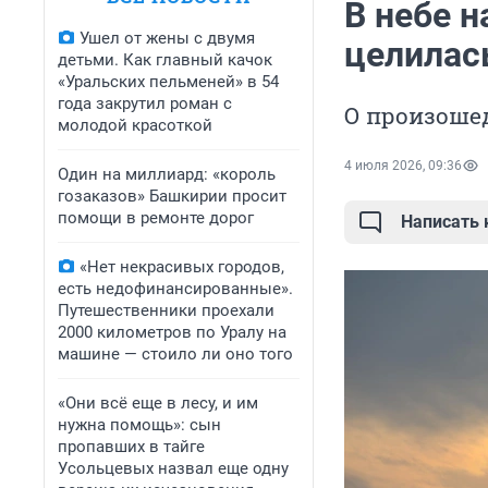
В небе н
Ушел от жены с двумя
целилас
детьми. Как главный качок
«Уральских пельменей» в 54
года закрутил роман с
О произоше
молодой красоткой
4 июля 2026, 09:36
Один на миллиард: «король
гозаказов» Башкирии просит
помощи в ремонте дорог
Написать
«Нет некрасивых городов,
есть недофинансированные».
Путешественники проехали
2000 километров по Уралу на
машине — стоило ли оно того
«Они всё еще в лесу, и им
нужна помощь»: сын
пропавших в тайге
Усольцевых назвал еще одну