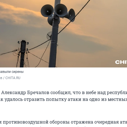
 завыли сирены
в / CHITA.RU
 Александр Бречалов сообщил, что в небе над республ
ак удалось отразить попытку атаки на одно из местны
и противовоздушной обороны отражена очередная ата