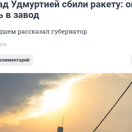
ад Удмуртией сбили ракету: о
ь в завод
дшем рассказал губернатор
213
 комментарий