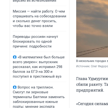
версию их исчезновения
Миссия — найти работу. О чем
спрашивать на собеседовании
и сколько денег просить,
чтобы вас точно взяли
Переводы россиян начнут
блокировать по одной
причине: подробности
«В математике был больше
В нескольких городах
всего уверен»: выпускник
рассказал, как исправил 298
Источник: 
Олег Федоро
баллов за ЕГЭ на 300 и
поступил в престижный вуз
Глава Удмуртии
сбили ракету. Т
Вопрос на триллион.
предприятий.
Смогут ли зерновые
терминалы Балтики заменить
заблокированные южные
«Сегодня силам
порты: мнение эксперта