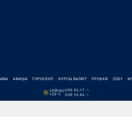
АММА
АФИША
ГОРОСКОП
КУРСЫ ВАЛЮТ
ПРОБКИ
ZODY
И
USD 82,17
СЕЙЧАС
+26°C
EUR 94,84