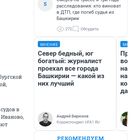
5
расследования: кто виноват
в ДТП, где погиб судья из
Башкирии
272
Обсудить
МНЕНИЕ
МНЕНИ
Север бедный, юг
Прода
богатый: журналист
возьм
проехал все города
нам г
Башкирии — какой из
налог
бургской
них лучший
косне
ой,
даже 
судов в
 Иваново,
Андрей Бирюков
Корреспондент UFA1.RU
оют
РЕКОМЕНДУЕМ