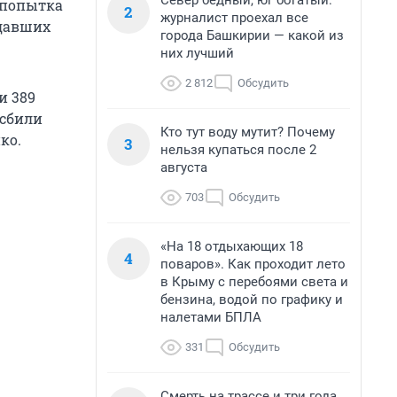
Север бедный, юг богатый:
 попытка
2
журналист проехал все
адавших
города Башкирии — какой из
них лучший
2 812
Обсудить
и 389
 сбили
Кто тут воду мутит? Почему
ко.
3
нельзя купаться после 2
августа
703
Обсудить
«На 18 отдыхающих 18
4
поваров». Как проходит лето
в Крыму с перебоями света и
бензина, водой по графику и
налетами БПЛА
331
Обсудить
Смерть на трассе и три года