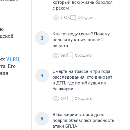
который всю жизнь боролся
с раком
2 528
Обсудить
ую
Кто тут воду мутит? Почему
адской
3
нельзя купаться после 2
августа
697
Обсудить
ник
V1.RU
,
та. Его
Смерть на трассе и три года
ния.
4
расследования: кто виноват
в ДТП, где погиб судья из
Башкирии
241
Обсудить
В Башкирии второй день
5
подряд объявляют опасность
атаки БПЛА