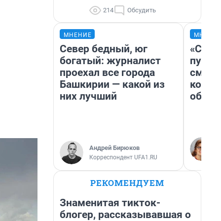
214
Обсудить
МНЕНИЕ
МНЕНИ
Север бедный, юг
«Спут
богатый: журналист
пургу»
проехал все города
смерт
Башкирии — какой из
котор
них лучший
обнар
Андрей Бирюков
Корреспондент UFA1.RU
РЕКОМЕНДУЕМ
Знаменитая тикток-
блогер, рассказывавшая о