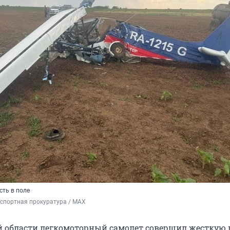
сть в поле
спортная прокуратура / MAX
й области легкомоторный самолет совершил жесткую 