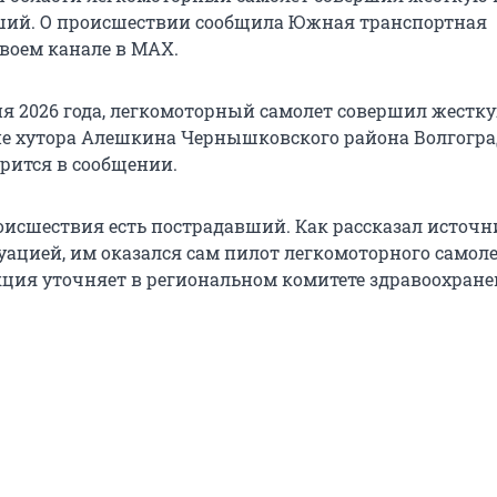
ший. О происшествии сообщила Южная транспортная
своем канале в MAX.
юня 2026 года, легкомоторный самолет совершил жестк
не хутора Алешкина Чернышковского района Волгогр
орится в сообщении.
роисшествия есть пострадавший. Как рассказал источ
уацией, им оказался сам пилот легкомоторного самоле
кция уточняет в региональном комитете здравоохране