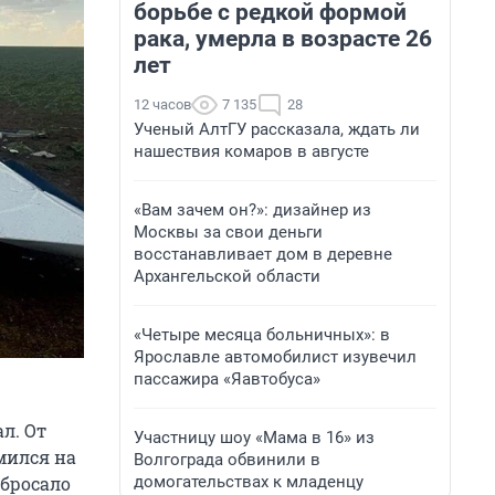
борьбе с редкой формой
рака, умерла в возрасте 26
лет
12 часов
7 135
28
Ученый АлтГУ рассказала, ждать ли
нашествия комаров в августе
«Вам зачем он?»: дизайнер из
Москвы за свои деньги
восстанавливает дом в деревне
Архангельской области
«Четыре месяца больничных»: в
Ярославле автомобилист изувечил
пассажира «Яавтобуса»
л. От
Участницу шоу «Мама в 16» из
мился на
Волгограда обвинили в
домогательствах к младенцу
збросало