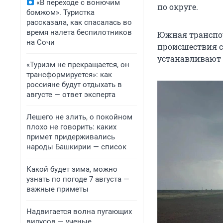
«В переходе с вонючим
по округе.
бомжом». Туристка
рассказала, как спасалась во
время налета беспилотников
Южная транспор
на Сочи
происшествия с
устанавливают 
«Туризм не прекращается, он
трансформируется»: как
россияне будут отдыхать в
августе — ответ эксперта
Лешего не злить, о покойном
плохо не говорить: каких
примет придерживались
народы Башкирии — список
Какой будет зима, можно
узнать по погоде 7 августа —
важные приметы
Надвигается волна пугающих
вирусов — ученые