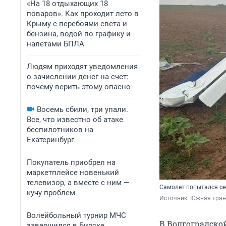
«На 18 отдыхающих 18
поваров». Как проходит лето в
Крыму с перебоями света и
бензина, водой по графику и
налетами БПЛА
Людям приходят уведомления
о зачислении денег на счет:
почему верить этому опасно
Восемь сбили, три упали.
Все, что известно об атаке
беспилотников на
Екатеринбург
Покупатель приобрел на
маркетплейсе новенький
телевизор, а вместе с ним —
Самолет попытался се
кучу проблем
Источник: 
Южная тран
Волейбольный турнир МЧС
В Волгоградско
завершился в Бирске