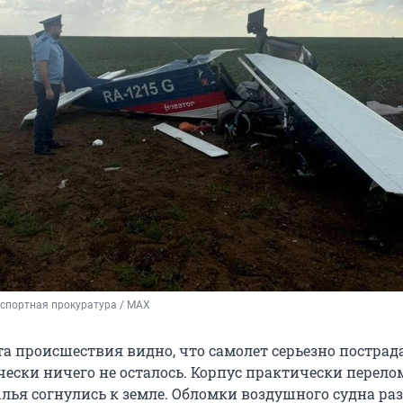
спортная прокуратура / MAX
та происшествия видно, что самолет серьезно пострада
ески ничего не осталось. Корпус практически перело
ылья согнулись к земле. Обломки воздушного судна ра