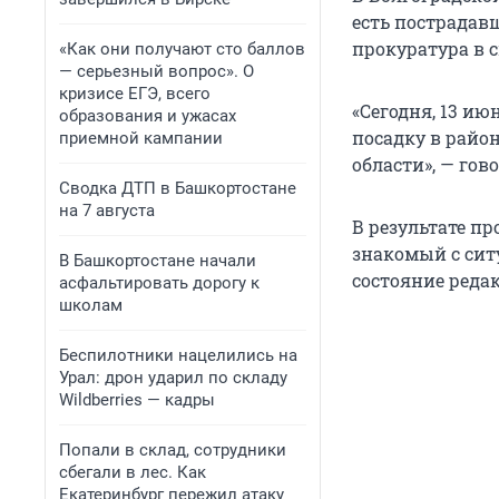
есть пострадав
прокуратура в 
«Как они получают сто баллов
— серьезный вопрос». О
кризисе ЕГЭ, всего
«Сегодня, 13 и
образования и ужасах
посадку в райо
приемной кампании
области», — гов
Сводка ДТП в Башкортостане
на 7 августа
В результате п
знакомый с сит
В Башкортостане начали
состояние реда
асфальтировать дорогу к
школам
Беспилотники нацелились на
Урал: дрон ударил по складу
Wildberries — кадры
Попали в склад, сотрудники
сбегали в лес. Как
Екатеринбург пережил атаку