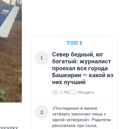
ТОП 5
Север бедный, юг
1
богатый: журналист
проехал все города
Башкирии — какой из
них лучший
2 763
Обсудить
«Последнюю в жизни
2
четверть закончил лишь с
одной четверкой». Родители
рассказали про сына,
посадку,