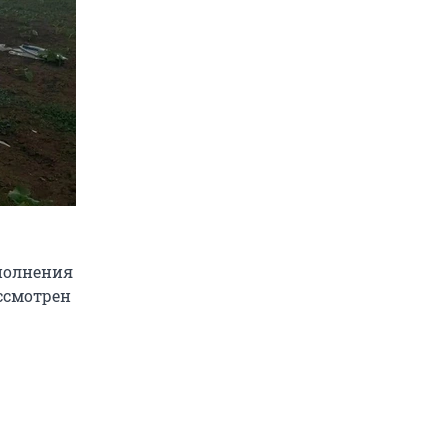
полнения
ассмотрен