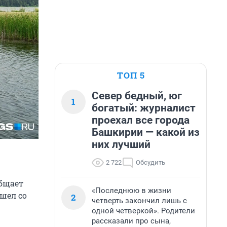
ТОП 5
Север бедный, юг
1
богатый: журналист
проехал все города
Башкирии — какой из
них лучший
2 722
Обсудить
общает
«Последнюю в жизни
ушел со
2
четверть закончил лишь с
одной четверкой». Родители
рассказали про сына,