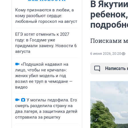
В Якутии
Кому признаются в любви, а
ребенок,
кому разобьют сердце:
любовный гороскоп на август
подробн
ЕГЭ хотят отменить к 2027
Поисками м
году: в Госдуме уже
придумали замену. Новости 6
августа
6 июня 2026, 20:20
«Подушкой надавил на
Написать
лицо, чтобы не кричала»:
жених убил модель и год
возил ее труп в чемодане —
видео
У могилы педофила. Его
смерть разделила страну на
два лагеря, а защитника детей
отправила за решетку