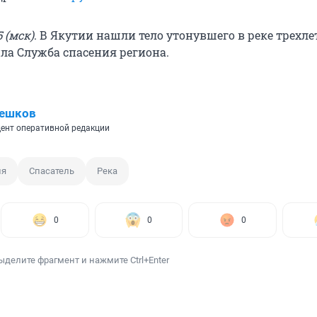
 (мск)
. В Якутии нашли тело утонувшего в реке трехле
ила Служба спасения региона.
Пешков
ент оперативной редакции
ия
Спасатель
Река
0
0
0
ыделите фрагмент и нажмите Ctrl+Enter