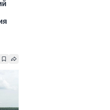
ий
ия