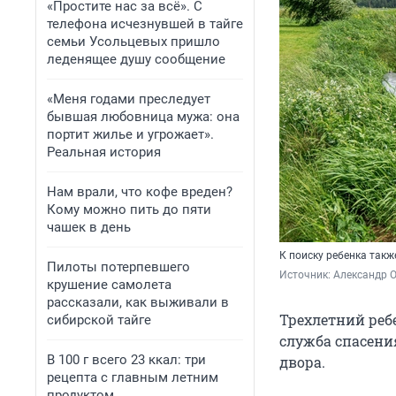
«Простите нас за всё». С
телефона исчезнувшей в тайге
семьи Усольцевых пришло
леденящее душу сообщение
«Меня годами преследует
бывшая любовница мужа: она
портит жилье и угрожает».
Реальная история
Нам врали, что кофе вреден?
Кому можно пить до пяти
чашек в день
К поиску ребенка так
Пилоты потерпевшего
Источник: 
Александр 
крушение самолета
рассказали, как выживали в
Трехлетний реб
сибирской тайге
служба спасения
В 100 г всего 23 ккал: три
двора.
рецепта с главным летним
продуктом