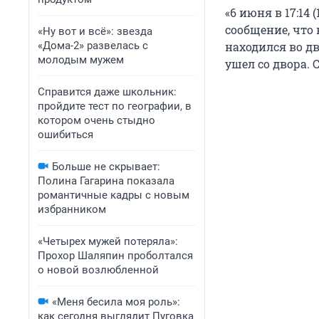
«6 июня в 17:14
сообщение, что 
«Ну вот и всё»: звезда
«Дома-2» развелась с
находился во дв
молодым мужем
ушел со двора. 
Справится даже школьник:
пройдите тест по географии, в
котором очень стыдно
ошибиться
Больше не скрывает:
Полина Гагарина показала
романтичные кадры с новым
избранником
«Четырех мужей потеряла»:
Прохор Шаляпин проболтался
о новой возлюбленной
«Меня бесила моя роль»:
как сегодня выглядит Пуговка