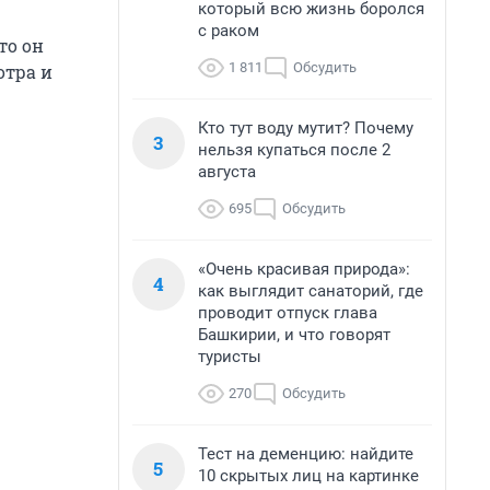
который всю жизнь боролся
с раком
то он
1 811
Обсудить
отра и
Кто тут воду мутит? Почему
3
нельзя купаться после 2
августа
695
Обсудить
«Очень красивая природа»:
4
как выглядит санаторий, где
проводит отпуск глава
Башкирии, и что говорят
туристы
270
Обсудить
Тест на деменцию: найдите
5
10 скрытых лиц на картинке