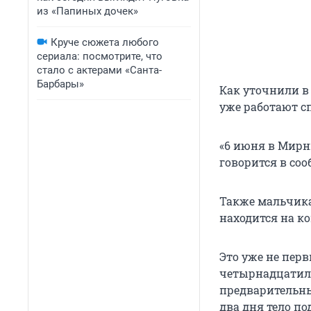
из «Папиных дочек»
Круче сюжета любого
сериала: посмотрите, что
стало с актерами «Санта-
Барбары»
Как уточнили в 
уже работают сп
«6 июня в Мирн
говорится в со
Также мальчика
находится на к
Это уже не перв
четырнадцатил
предварительны
два дня тело п