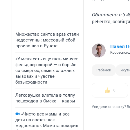
Обновлено в 3:45
ребенка, сообщ
Множество сайтов враз стали
недоступны: массовый сбой
произошел в Рунете
Павел 
Корреспонд
«У меня есть еще пять минут»:
фельдшер скорой — о борьбе
со смертью, самых сложных
Ребенок
Якут
вызовах и чувстве
безысходности
0
Легковушка влетела в толпу
пешеходов в Омске — кадры
Увидели опечатку? В
«Чисто все мамы и все
дети на свете»: как
медвежонок Момота покорил