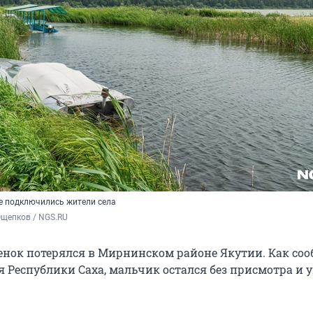
же подключились жители села
Ощепков / NGS.RU
енок потерялся в Мирнинском районе Якутии. Как со
 Республики Саха, мальчик остался без присмотра и 