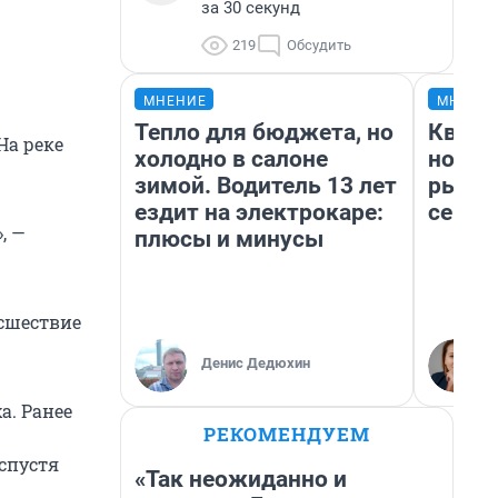
за 30 секунд
219
Обсудить
МНЕНИЕ
МНЕНИ
Тепло для бюджета, но
Кварт
На реке
холодно в салоне
но де
зимой. Водитель 13 лет
рынок
ездит на электрокаре:
сейча
, —
плюсы и минусы
сшествие
Денис Дедюхин
а. Ранее
РЕКОМЕНДУЕМ
спустя
«Так неожиданно и