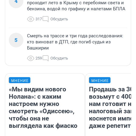
4
проходит лето в Крыму с перебоями света и
бензина, водой по графику и налетами БПЛА
317
Обсудить
Смерть на трассе и три года расследования:
5
кто виноват в ДТП, где погиб судья из
Башкирии
259
Обсудить
МНЕНИЕ
МНЕНИЕ
«Мы видим нового
Продашь за 300
Нолана»: с каким
возьмут с 4000
настроем нужно
нам готовит н
смотреть «Одиссею»,
налоговый зако
чтобы она не
коснется импор
выглядела как фиаско
даже репетито