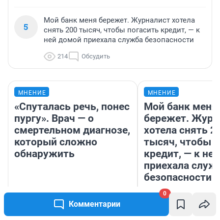
Мой банк меня бережет. Журналист хотела
5
снять 200 тысяч, чтобы погасить кредит, — к
ней домой приехала служба безопасности
214
Обсудить
МНЕНИЕ
МНЕНИЕ
«Спуталась речь, понес
Мой банк меня
пургу». Врач — о
бережет. Журн
смертельном диагнозе,
хотела снять 2
который сложно
тысяч, чтобы п
обнаружить
кредит, — к не
приехала служ
безопасности
0
Ирина Волкова
Комментарии
Главврач клиники
Ксения Владим
«Реабилитация доктора
Автор мнения
Волковой»