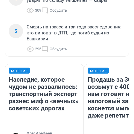
ударил по складу Wildberries — кадры
309
Обсудить
Смерть на трассе и три года расследования:
5
кто виноват в ДТП, где погиб судья из
Башкирии
295
Обсудить
МНЕНИЕ
МНЕНИЕ
Наследие, которое
Продашь за 300
чудом не развалилось:
возьмут с 4000
транспортный эксперт
нам готовит н
разнес миф о «вечных»
налоговый зако
советских дорогах
коснется импор
даже репетито
Олег Арефьев