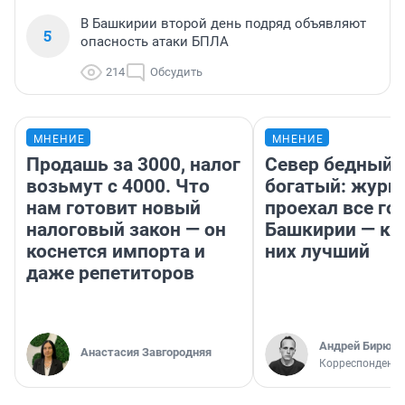
В Башкирии второй день подряд объявляют
5
опасность атаки БПЛА
214
Обсудить
МНЕНИЕ
МНЕНИЕ
Продашь за 3000, налог
Север бедный,
возьмут с 4000. Что
богатый: журн
нам готовит новый
проехал все го
налоговый закон — он
Башкирии — ка
коснется импорта и
них лучший
даже репетиторов
Андрей Бирюко
Анастасия Завгородняя
Корреспондент 