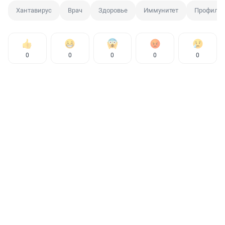
Хантавирус
Врач
Здоровье
Иммунитет
Профилак
0
0
0
0
0